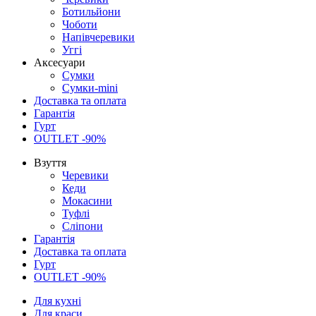
Ботильйони
Чоботи
Напівчеревики
Уггі
Аксесуари
Сумки
Сумки-mini
Доставка та оплата
Гарантія
Гурт
OUTLET -90%
Взуття
Черевики
Кеди
Мокасини
Туфлі
Сліпони
Гарантія
Доставка та оплата
Гурт
OUTLET -90%
Для кухні
Для краси