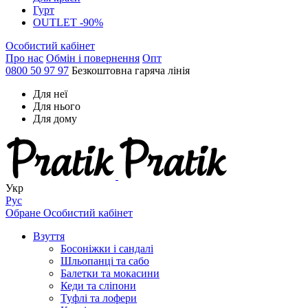
Гурт
OUTLET -90%
Особистий кабінет
Про нас
Обмін і повернення
Опт
0800 50 97 97
Безкоштовна гаряча лінія
Для неї
Для нього
Для дому
Укр
Рус
Обране
Особистий кабінет
Взуття
Босоніжки і сандалі
Шльопанці та сабо
Балетки та мокасини
Кеди та сліпони
Туфлі та лофери