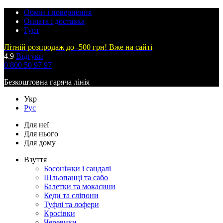
Обмін і повернення
Оплата і доставка
Гурт
Літній розпродаж до -500 грн! Вже на сайті
4.9
Відгуки
0 800 50 97 97
Безкоштовна гаряча лінія
Укр
Рус
Для неї
Для нього
Для дому
Взуття
Босоніжки і сандалі
Шльопанці та сабо
Балетки та мокасини
Кеди та сліпони
Туфлі та лофери
Кросівки
Черевики