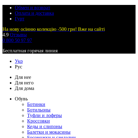
Обмен и возврат
Оплата и доставка
Гурт
На нову осінню колекцію -500 грн! Вже на сайті
4.9
Отзывы
0 800 50 97 97
Бесплатная горячая линия
Укр
Рус
Для нее
Для него
Для дома
Обувь
Ботинки
Ботильоны
Туфли и лоферы
Кроссовки
Кеды и слипоны
Балетки и мокасины
Босоножки и сандалии