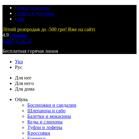
Обмен и возврат
Оплата и доставка
Гурт
Літній розпродаж до -500 грн! Вже на сайті
4.9
Отзывы
0 800 50 97 97
Бесплатная горячая линия
Укр
Рус
Для нее
Для него
Для дома
Обувь
Босоножки и сандалии
Шлепанцы и сабо
Балетки и мокасины
Кеды и слипоны
Туфли и лоферы
Кроссовки
Ботинки