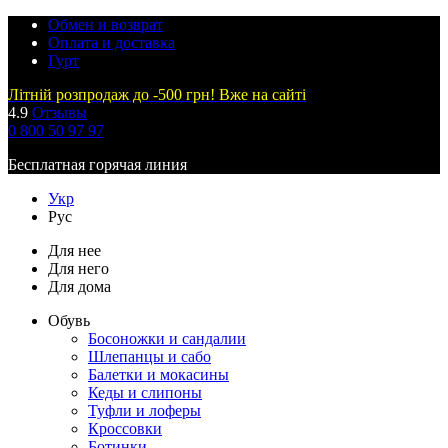
Обмен и возврат
Оплата и доставка
Гурт
Літній розпродаж до -500 грн! Вже на сайті
4.9
Отзывы
0 800 50 97 97
Бесплатная горячая линия
Укр
Рус
Для нее
Для него
Для дома
Обувь
Босоножки и сандалии
Шлепанцы и сабо
Балетки и мокасины
Кеды и слипоны
Туфли и лоферы
Кроссовки
Ботинки