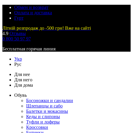
Обмен и возврат
Оплата и доставка
Гурт
Літній розпродаж до -500 грн! Вже на сайті
4.9
Отзывы
0 800 50 97 97
Бесплатная горячая линия
Укр
Рус
Для нее
Для него
Для дома
Обувь
Босоножки и сандалии
Шлепанцы и сабо
Балетки и мокасины
Кеды и слипоны
Туфли и лоферы
Кроссовки
Ботинки