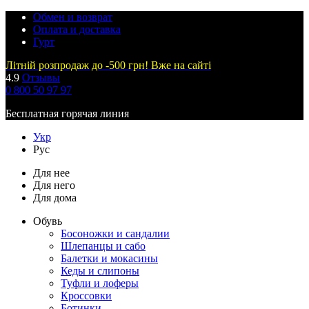
Обмен и возврат
Оплата и доставка
Гурт
Літній розпродаж до -500 грн! Вже на сайті
4.9
Отзывы
0 800 50 97 97
Бесплатная горячая линия
Укр
Рус
Для нее
Для него
Для дома
Обувь
Босоножки и сандалии
Шлепанцы и сабо
Балетки и мокасины
Кеды и слипоны
Туфли и лоферы
Кроссовки
Ботинки