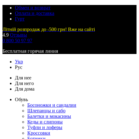
Обмен и возврат
Оплата и доставка
Гурт
Літній розпродаж до -500 грн! Вже на сайті
4.9
Отзывы
0 800 50 97 97
Бесплатная горячая линия
Укр
Рус
Для нее
Для него
Для дома
Обувь
Босоножки и сандалии
Шлепанцы и сабо
Балетки и мокасины
Кеды и слипоны
Туфли и лоферы
Кроссовки
Ботинки