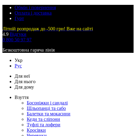
Обмін і повернення
Оплата і доставка
Гурт
Літній розпродаж до -500 грн! Вже на сайті
4.9
Відгуки
0 800 50 97 97
Безкоштовна гаряча лінія
Укр
Рус
Для неї
Для нього
Для дому
Взуття
Босоніжки і сандалі
Шльопанці та сабо
Балетки та мокасини
Кеди та сліпони
Туфлі та лофери
Кросівки
Черевики