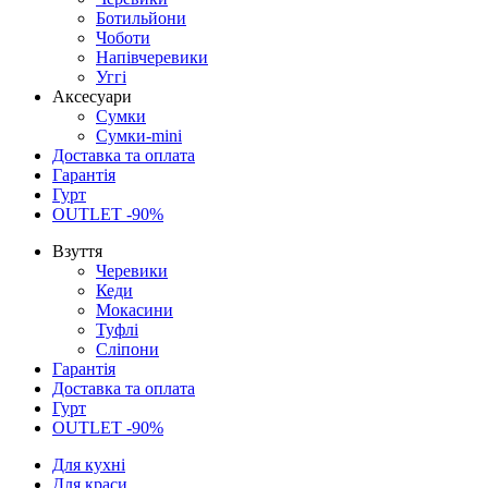
Ботильйони
Чоботи
Напівчеревики
Уггі
Аксесуари
Сумки
Сумки-mini
Доставка та оплата
Гарантія
Гурт
OUTLET -90%
Взуття
Черевики
Кеди
Мокасини
Туфлі
Сліпони
Гарантія
Доставка та оплата
Гурт
OUTLET -90%
Для кухні
Для краси