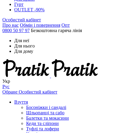
Гурт
OUTLET -90%
Особистий кабінет
Про нас
Обмін і повернення
Опт
0800 50 97 97
Безкоштовна гаряча лінія
Для неї
Для нього
Для дому
Укр
Рус
Обране
Особистий кабінет
Взуття
Босоніжки і сандалі
Шльопанці та сабо
Балетки та мокасини
Кеди та сліпони
Туфлі та лофери