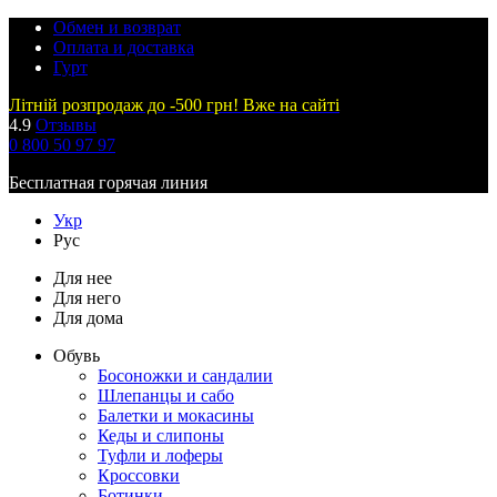
Обмен и возврат
Оплата и доставка
Гурт
Літній розпродаж до -500 грн! Вже на сайті
4.9
Отзывы
0 800 50 97 97
Бесплатная горячая линия
Укр
Рус
Для нее
Для него
Для дома
Обувь
Босоножки и сандалии
Шлепанцы и сабо
Балетки и мокасины
Кеды и слипоны
Туфли и лоферы
Кроссовки
Ботинки