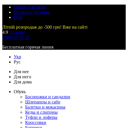
Обмен и возврат
Оплата и доставка
Гурт
Літній розпродаж до -500 грн! Вже на сайті
4.9
Отзывы
0 800 50 97 97
Бесплатная горячая линия
Укр
Рус
Для нее
Для него
Для дома
Обувь
Босоножки и сандалии
Шлепанцы и сабо
Балетки и мокасины
Кеды и слипоны
Туфли и лоферы
Кроссовки
Ботинки