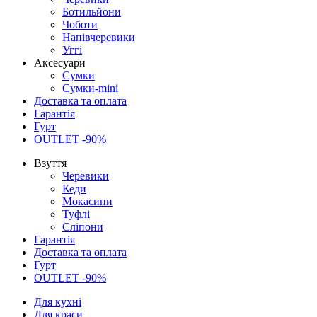
Ботильйони
Чоботи
Напівчеревики
Уггі
Аксесуари
Сумки
Сумки-mini
Доставка та оплата
Гарантія
Гурт
OUTLET -90%
Взуття
Черевики
Кеди
Мокасини
Туфлі
Сліпони
Гарантія
Доставка та оплата
Гурт
OUTLET -90%
Для кухні
Для краси