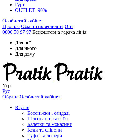
Гурт
OUTLET -90%
Особистий кабінет
Про нас
Обмін і повернення
Опт
0800 50 97 97
Безкоштовна гаряча лінія
Для неї
Для нього
Для дому
Укр
Рус
Обране
Особистий кабінет
Взуття
Босоніжки і сандалі
Шльопанці та сабо
Балетки та мокасини
Кеди та сліпони
Туфлі та лофери