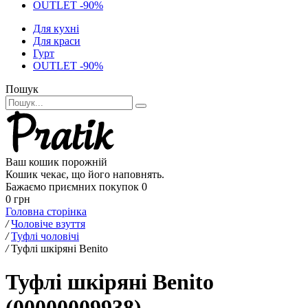
OUTLET -90%
Для кухні
Для краси
Гурт
OUTLET -90%
Пошук
Ваш кошик порожній
Кошик чекає, що його наповнять.
Бажаємо приємних покупок
0
0 грн
Головна сторінка
/
Чоловіче взуття
/
Туфлі чоловічі
/
Туфлі шкіряні Benito
Туфлі шкіряні Benito
(00000009938)