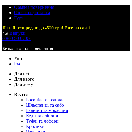
Обмін і повернення
Оплата і доставка
Гурт
Літній розпродаж до -500 грн! Вже на сайті
4.9
Відгуки
0 800 50 97 97
Безкоштовна гаряча лінія
Укр
Рус
Для неї
Для нього
Для дому
Взуття
Босоніжки і сандалі
Шльопанці та сабо
Балетки та мокасини
Кеди та сліпони
Туфлі та лофери
Кросівки
Черевики