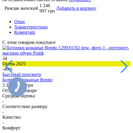
1 246
Рюкзак женский
Добавить в корзину
997 грн
Опис
Характеристики
Коментарі
С этим товаром покупают
34
6
Осень 2025
З
-40%
Быстрый просмотр
Ботинки кожаные Benito
Б
3 164
1 898 грн
3
Отзывы о товаре
Средняя оценка
-
Соответствие размеру
-
Качество
-
Комфорт