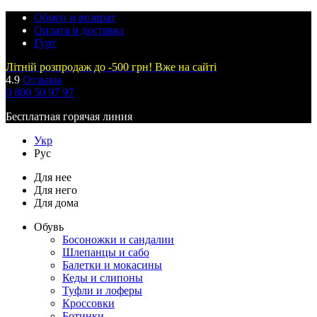
Обмен и возврат
Оплата и доставка
Гурт
Літній розпродаж до -500 грн! Вже на сайті
4.9
Отзывы
0 800 50 97 97
Бесплатная горячая линия
Укр
Рус
Для нее
Для него
Для дома
Обувь
Босоножки и сандалии
Шлепанцы и сабо
Балетки и мокасины
Кеды и слипоны
Туфли и лоферы
Кроссовки
Ботинки