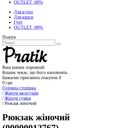
OUTLET -90%
Для кухні
Для краси
Гурт
OUTLET -90%
Пошук
Ваш кошик порожній
Кошик чекає, що його наповнять.
Бажаємо приємних покупок
0
0 грн
Головна сторінка
/
Жіночі аксесуари
/
Жіночі сумки
/
Рюкзак жіночий
Рюкзак жіночий
(00000012767)