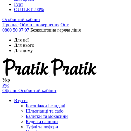
Гурт
OUTLET -90%
Особистий кабінет
Про нас
Обмін і повернення
Опт
0800 50 97 97
Безкоштовна гаряча лінія
Для неї
Для нього
Для дому
Укр
Рус
Обране
Особистий кабінет
Взуття
Босоніжки і сандалі
Шльопанці та сабо
Балетки та мокасини
Кеди та сліпони
Туфлі та лофери