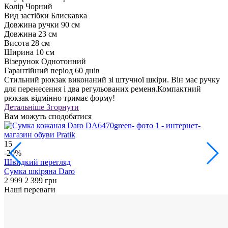
Колір
Чорний
Вид застібки
Блискавка
Довжина ручки
90 см
Довжина
23 см
Висота
28 см
Ширина
10 см
Візерунок
Однотонний
Гарантійний період
60 днів
Стильний рюкзак виконаний зі штучної шкіри. Він має ручку
для перенесення і два регульованих ременя.Компактний
рюкзак відмінно тримає форму!
Детальніше
Згорнути
Вам можуть сподобатися
15
1
-20%
Швидкий перегляд
Сумка шкіряна Daro
Р
2 999
2 399 грн
1
Наші переваги