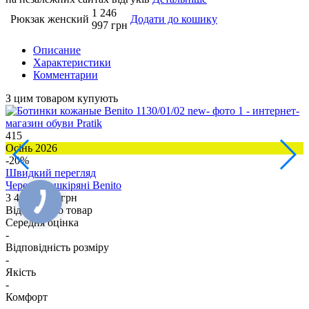
1 246
Рюкзак женский
Додати до кошику
997 грн
Описание
Характеристики
Комментарии
З цим товаром купують
415
1
Осінь 2026
З
-20%
Швидкий перегляд
Черевики шкіряні Benito
Ч
3 498
2 798 грн
3
Відгуки про товар
Середня оцінка
-
Відповідність розміру
-
Якість
-
Комфорт