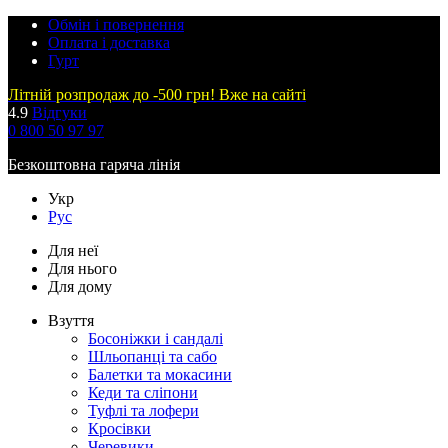
Обмін і повернення
Оплата і доставка
Гурт
Літній розпродаж до -500 грн! Вже на сайті
4.9
Відгуки
0 800 50 97 97
Безкоштовна гаряча лінія
Укр
Рус
Для неї
Для нього
Для дому
Взуття
Босоніжки і сандалі
Шльопанці та сабо
Балетки та мокасини
Кеди та сліпони
Туфлі та лофери
Кросівки
Черевики