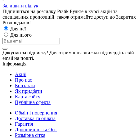
-
Залишити відгук
Підпишіться на розсилку Pratik
Будьте в курсі акцій та
спеціальних пропозицій, також отримайте доступ до Закритих
Розпродажiв!
Для неї
Для нього
Дякуємо за підписку! Для отримання знижки підтвердіть свій
email на пошті.
Інформація
Акції
Про нас
Контакти
Як придбати
Карта сайту
Публiчна оферта
Обмін і повернення
Доставка та оплата
Гарантiя
Дропшипінг та Опт
Розмірна сітка