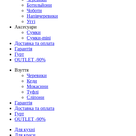
Ботильйони
Чоботи
Напівчеревики
Уггі
Аксесуари
Сумки
Сумки-mini
Доставка та оплата
Гарантія
Гурт
OUTLET -90%
Взуття
Черевики
Кеди
Мокасини
Туфлі
Сліпони
Гарантія
Доставка та оплата
Гурт
OUTLET -90%
Для кухні
Для краси