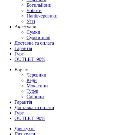
Ботильйони
Чоботи
Напівчеревики
Уггі
Аксесуари
Сумки
Сумки-mini
Доставка та оплата
Гарантія
Гурт
OUTLET -90%
Взуття
Черевики
Кеди
Мокасини
Туфлі
Сліпони
Гарантія
Доставка та оплата
Гурт
OUTLET -90%
Для кухні
Для краси