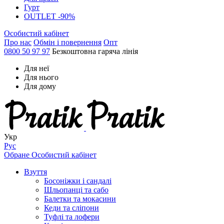
Гурт
OUTLET -90%
Особистий кабінет
Про нас
Обмін і повернення
Опт
0800 50 97 97
Безкоштовна гаряча лінія
Для неї
Для нього
Для дому
Укр
Рус
Обране
Особистий кабінет
Взуття
Босоніжки і сандалі
Шльопанці та сабо
Балетки та мокасини
Кеди та сліпони
Туфлі та лофери