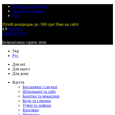
Обмін і повернення
Оплата і доставка
Гурт
Літній розпродаж до -500 грн! Вже на сайті
4.9
Відгуки
0 800 50 97 97
Безкоштовна гаряча лінія
Укр
Рус
Для неї
Для нього
Для дому
Взуття
Босоніжки і сандалі
Шльопанці та сабо
Балетки та мокасини
Кеди та сліпони
Туфлі та лофери
Кросівки
Черевики