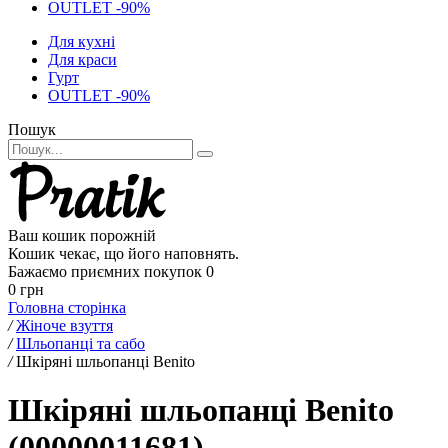
OUTLET -90%
Для кухні
Для краси
Гурт
OUTLET -90%
Пошук
Ваш кошик порожній
Кошик чекає, що його наповнять.
Бажаємо приємних покупок
0
0 грн
Головна сторінка
/
Жіноче взуття
/
Шльопанці та сабо
/
Шкіряні шльопанці Benito
Шкіряні шльопанці Benito
(00000011681)