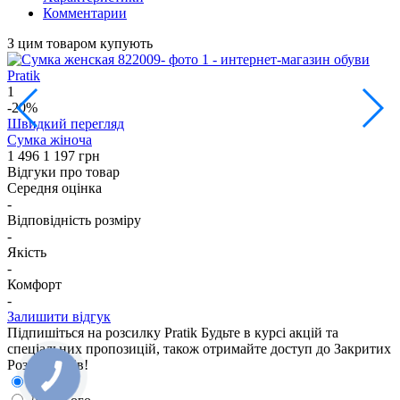
Комментарии
З цим товаром купують
1
3
-20%
Швидкий перегляд
Сумка жіноча
Р
1 496
1 197 грн
1
Відгуки про товар
Середня оцінка
-
Відповідність розміру
-
Якість
-
Комфорт
-
Залишити відгук
Підпишіться на розсилку Pratik
Будьте в курсі акцій та
спеціальних пропозицій, також отримайте доступ до Закритих
Розпродажiв!
Для неї