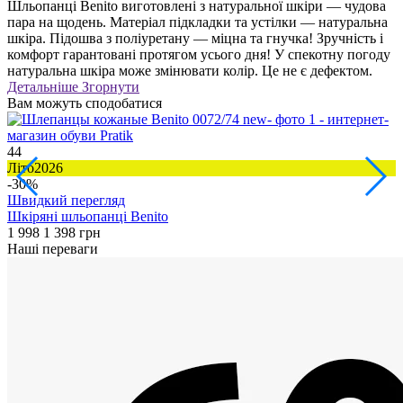
Шльопанці Benito виготовлені з натуральної шкіри — чудова
пара на щодень. Матеріал підкладки та устілки — натуральна
шкіра. Підошва з поліуретану — міцна та гнучка! Зручність і
комфорт гарантовані протягом усього дня! У спекотну погоду
натуральна шкіра може змінювати колір. Це не є дефектом.
Детальніше
Згорнути
Вам можуть сподобатися
44
1
Літо2026
Л
-30%
Швидкий перегляд
Шкіряні шльопанці Benito
Ш
1 998
1 398 грн
1
Наші переваги