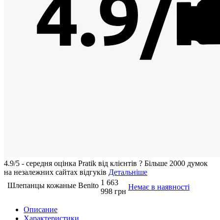
4.9/5 - середня оцiнка Pratik вiд клієнтів
?
Більше 2000 думок
на незалежних сайтах відгуків
Детальніше
1 663
Шлепанцы кожаные Benito
Немає в наявності
998 грн
Описание
Характеристики