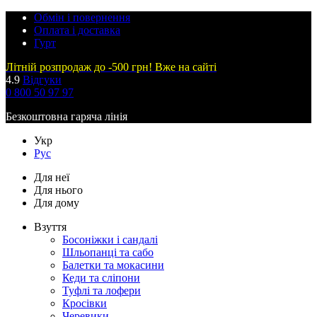
Обмін і повернення
Оплата і доставка
Гурт
Літній розпродаж до -500 грн! Вже на сайті
4.9
Відгуки
0 800 50 97 97
Безкоштовна гаряча лінія
Укр
Рус
Для неї
Для нього
Для дому
Взуття
Босоніжки і сандалі
Шльопанці та сабо
Балетки та мокасини
Кеди та сліпони
Туфлі та лофери
Кросівки
Черевики