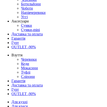
Ботильйони
Чоботи
Напівчеревики
Уггі
Аксесуари
Сумки
Сумки-mini
Доставка та оплата
Гарантія
Гурт
OUTLET -90%
Взуття
Черевики
Кеди
Мокасини
Туфлі
Сліпони
Гарантія
Доставка та оплата
Гурт
OUTLET -90%
Для кухні
Для краси