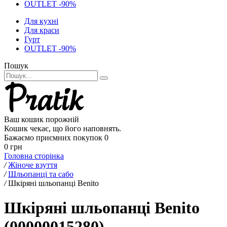
OUTLET -90%
Для кухні
Для краси
Гурт
OUTLET -90%
Пошук
Ваш кошик порожній
Кошик чекає, що його наповнять.
Бажаємо приємних покупок
0
0 грн
Головна сторінка
/
Жіноче взуття
/
Шльопанці та сабо
/
Шкіряні шльопанці Benito
Шкіряні шльопанці Benito
(00000015280)