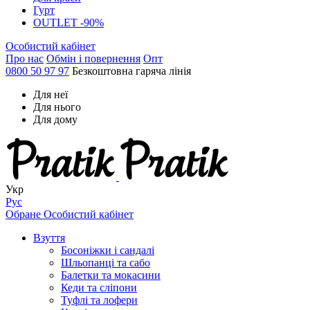
Гурт
OUTLET -90%
Особистий кабінет
Про нас
Обмін і повернення
Опт
0800 50 97 97
Безкоштовна гаряча лінія
Для неї
Для нього
Для дому
Укр
Рус
Обране
Особистий кабінет
Взуття
Босоніжки і сандалі
Шльопанці та сабо
Балетки та мокасини
Кеди та сліпони
Туфлі та лофери