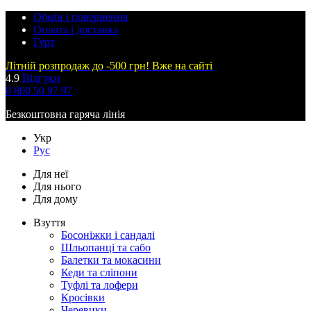
Обмін і повернення
Оплата і доставка
Гурт
Літній розпродаж до -500 грн! Вже на сайті
4.9
Відгуки
0 800 50 97 97
Безкоштовна гаряча лінія
Укр
Рус
Для неї
Для нього
Для дому
Взуття
Босоніжки і сандалі
Шльопанці та сабо
Балетки та мокасини
Кеди та сліпони
Туфлі та лофери
Кросівки
Черевики