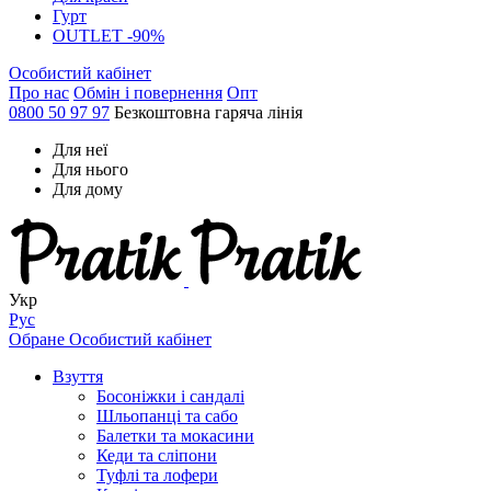
Гурт
OUTLET -90%
Особистий кабінет
Про нас
Обмін і повернення
Опт
0800 50 97 97
Безкоштовна гаряча лінія
Для неї
Для нього
Для дому
Укр
Рус
Обране
Особистий кабінет
Взуття
Босоніжки і сандалі
Шльопанці та сабо
Балетки та мокасини
Кеди та сліпони
Туфлі та лофери