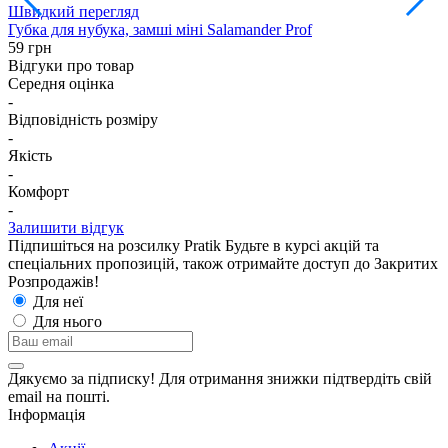
Швидкий перегляд
Г
Губка для нубука, замші міні Salamander Prof
8
59 грн
Відгуки про товар
Середня оцінка
-
Відповідність розміру
-
Якість
-
Комфорт
-
Залишити відгук
Підпишіться на розсилку Pratik
Будьте в курсі акцій та
спеціальних пропозицій, також отримайте доступ до Закритих
Розпродажiв!
Для неї
Для нього
Дякуємо за підписку! Для отримання знижки підтвердіть свій
email на пошті.
Інформація