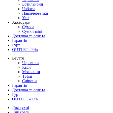
Ботильйони
Чоботи
Напівчеревики
Уггі
Аксесуари
Сумки
Сумки-mini
Доставка та оплата
Гарантія
Гурт
OUTLET -90%
Взуття
Черевики
Кеди
Мокасини
Туфлі
Сліпони
Гарантія
Доставка та оплата
Гурт
OUTLET -90%
Для кухні
Для краси