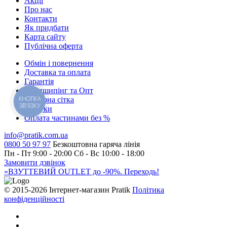
Акції
Про нас
Контакти
Як придбати
Карта сайту
Публiчна оферта
Обмін і повернення
Доставка та оплата
Гарантiя
Дропшипінг та Опт
Розмірна сітка
КНОПКА
ЗВ'ЯЗКУ
Відгуки
Оплата частинами без %
info@pratik.com.ua
0800 50 97 97
Безкоштовна гаряча лінія
Пн - Пт 9:00 - 20:00
Сб - Вс 10:00 - 18:00
Замовити дзвінок
«ВЗУТТЕВИЙ OUTLET до -90%. Переходь!
© 2015-2026 Інтернет-магазин Pratik
Політика
конфіденційності