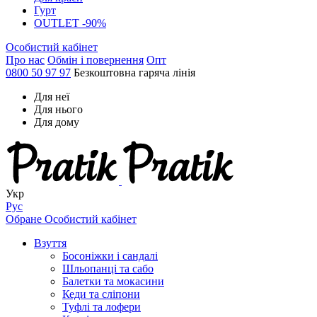
Гурт
OUTLET -90%
Особистий кабінет
Про нас
Обмін і повернення
Опт
0800 50 97 97
Безкоштовна гаряча лінія
Для неї
Для нього
Для дому
Укр
Рус
Обране
Особистий кабінет
Взуття
Босоніжки і сандалі
Шльопанці та сабо
Балетки та мокасини
Кеди та сліпони
Туфлі та лофери