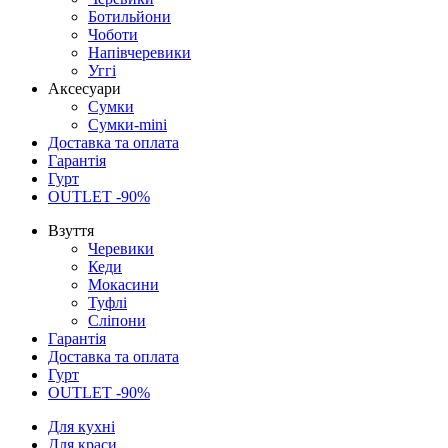
Ботильйони
Чоботи
Напівчеревики
Уггі
Аксесуари
Сумки
Сумки-mini
Доставка та оплата
Гарантія
Гурт
OUTLET -90%
Взуття
Черевики
Кеди
Мокасини
Туфлі
Сліпони
Гарантія
Доставка та оплата
Гурт
OUTLET -90%
Для кухні
Для краси