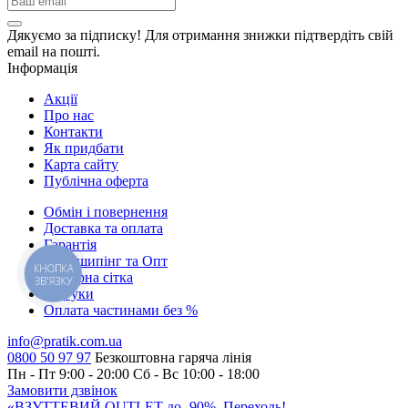
Дякуємо за підписку! Для отримання знижки підтвердіть свій
email на пошті.
Інформація
Акції
Про нас
Контакти
Як придбати
Карта сайту
Публiчна оферта
Обмін і повернення
Доставка та оплата
Гарантiя
Дропшипінг та Опт
КНОПКА
Розмірна сітка
ЗВ'ЯЗКУ
Відгуки
Оплата частинами без %
info@pratik.com.ua
0800 50 97 97
Безкоштовна гаряча лінія
Пн - Пт 9:00 - 20:00
Сб - Вс 10:00 - 18:00
Замовити дзвінок
«ВЗУТТЕВИЙ OUTLET до -90%. Переходь!