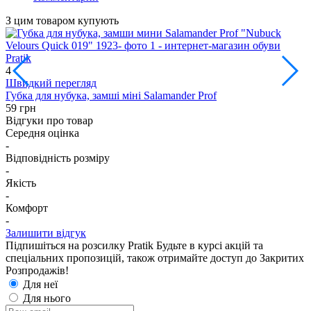
З цим товаром купують
1
4
Швидкий перегляд
Г
Губка для нубука, замші міні Salamander Prof
8
59 грн
Відгуки про товар
Середня оцінка
-
Відповідність розміру
-
Якість
-
Комфорт
-
Залишити відгук
Підпишіться на розсилку Pratik
Будьте в курсі акцій та
спеціальних пропозицій, також отримайте доступ до Закритих
Розпродажiв!
Для неї
Для нього