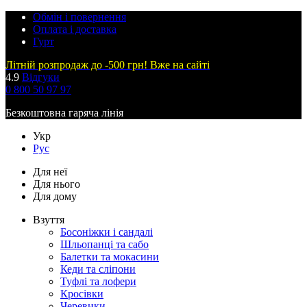
Обмін і повернення
Оплата і доставка
Гурт
Літній розпродаж до -500 грн! Вже на сайті
4.9
Відгуки
0 800 50 97 97
Безкоштовна гаряча лінія
Укр
Рус
Для неї
Для нього
Для дому
Взуття
Босоніжки і сандалі
Шльопанці та сабо
Балетки та мокасини
Кеди та сліпони
Туфлі та лофери
Кросівки
Черевики