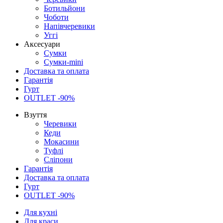
Ботильйони
Чоботи
Напівчеревики
Уггі
Аксесуари
Сумки
Сумки-mini
Доставка та оплата
Гарантія
Гурт
OUTLET -90%
Взуття
Черевики
Кеди
Мокасини
Туфлі
Сліпони
Гарантія
Доставка та оплата
Гурт
OUTLET -90%
Для кухні
Для краси