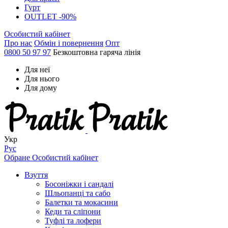
Гурт
OUTLET -90%
Особистий кабінет
Про нас
Обмін і повернення
Опт
0800 50 97 97
Безкоштовна гаряча лінія
Для неї
Для нього
Для дому
Укр
Рус
Обране
Особистий кабінет
Взуття
Босоніжки і сандалі
Шльопанці та сабо
Балетки та мокасини
Кеди та сліпони
Туфлі та лофери