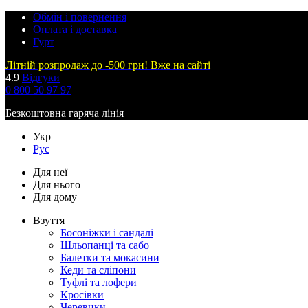
Обмін і повернення
Оплата і доставка
Гурт
Літній розпродаж до -500 грн! Вже на сайті
4.9
Відгуки
0 800 50 97 97
Безкоштовна гаряча лінія
Укр
Рус
Для неї
Для нього
Для дому
Взуття
Босоніжки і сандалі
Шльопанці та сабо
Балетки та мокасини
Кеди та сліпони
Туфлі та лофери
Кросівки
Черевики