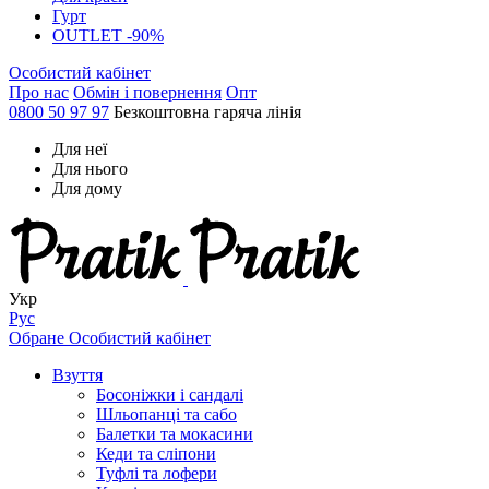
Гурт
OUTLET -90%
Особистий кабінет
Про нас
Обмін і повернення
Опт
0800 50 97 97
Безкоштовна гаряча лінія
Для неї
Для нього
Для дому
Укр
Рус
Обране
Особистий кабінет
Взуття
Босоніжки і сандалі
Шльопанці та сабо
Балетки та мокасини
Кеди та сліпони
Туфлі та лофери