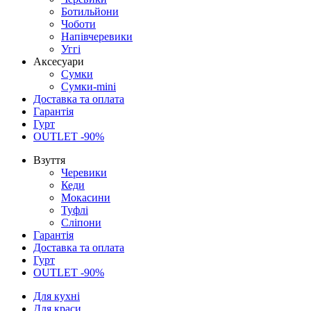
Ботильйони
Чоботи
Напівчеревики
Уггі
Аксесуари
Сумки
Сумки-mini
Доставка та оплата
Гарантія
Гурт
OUTLET -90%
Взуття
Черевики
Кеди
Мокасини
Туфлі
Сліпони
Гарантія
Доставка та оплата
Гурт
OUTLET -90%
Для кухні
Для краси