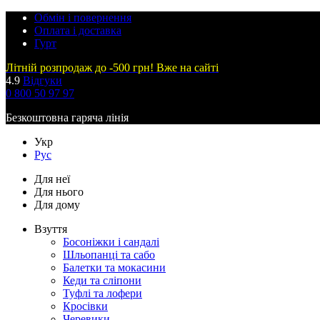
Обмін і повернення
Оплата і доставка
Гурт
Літній розпродаж до -500 грн! Вже на сайті
4.9
Відгуки
0 800 50 97 97
Безкоштовна гаряча лінія
Укр
Рус
Для неї
Для нього
Для дому
Взуття
Босоніжки і сандалі
Шльопанці та сабо
Балетки та мокасини
Кеди та сліпони
Туфлі та лофери
Кросівки
Черевики