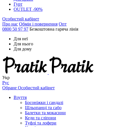
Гурт
OUTLET -90%
Особистий кабінет
Про нас
Обмін і повернення
Опт
0800 50 97 97
Безкоштовна гаряча лінія
Для неї
Для нього
Для дому
Укр
Рус
Обране
Особистий кабінет
Взуття
Босоніжки і сандалі
Шльопанці та сабо
Балетки та мокасини
Кеди та сліпони
Туфлі та лофери