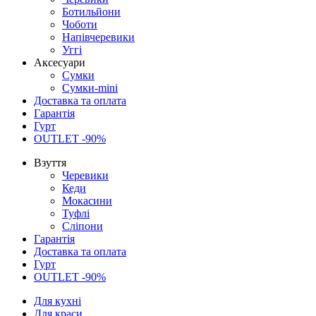
Ботильйони
Чоботи
Напівчеревики
Уггі
Аксесуари
Сумки
Сумки-mini
Доставка та оплата
Гарантія
Гурт
OUTLET -90%
Взуття
Черевики
Кеди
Мокасини
Туфлі
Сліпони
Гарантія
Доставка та оплата
Гурт
OUTLET -90%
Для кухні
Для краси