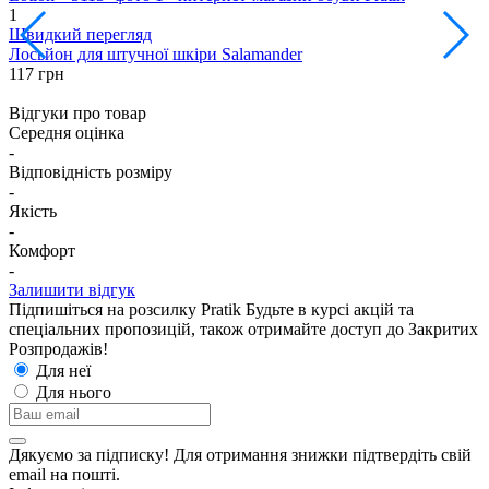
1
1
Швидкий перегляд
Лосьйон для штучної шкіри Salamander
Г
117 грн
8
Відгуки про товар
Середня оцінка
-
Відповідність розміру
-
Якість
-
Комфорт
-
Залишити відгук
Підпишіться на розсилку Pratik
Будьте в курсі акцій та
спеціальних пропозицій, також отримайте доступ до Закритих
Розпродажiв!
Для неї
Для нього
Дякуємо за підписку! Для отримання знижки підтвердіть свій
email на пошті.