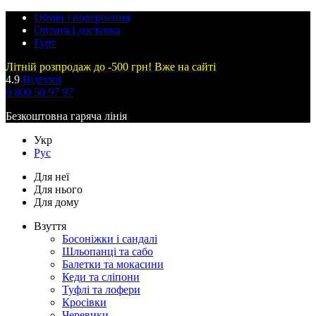
Обмін і повернення
Оплата і доставка
Гурт
Літній розпродаж до -500 грн! Вже на сайті
4.9
Відгуки
0 800 50 97 97
Безкоштовна гаряча лінія
Укр
Рус
Для неї
Для нього
Для дому
Взуття
Босоніжки і сандалі
Шльопанці та сабо
Балетки та мокасини
Кеди та сліпони
Туфлі та лофери
Кросівки
Черевики