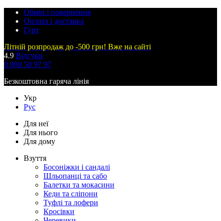
Обмін і повернення
Оплата і доставка
Гурт
Літній розпродаж до -500 грн! Вже на сайті
4.9
Відгуки
0 800 50 97 97
Безкоштовна гаряча лінія
Укр
Рус
Для неї
Для нього
Для дому
Взуття
Босоніжки і сандалі
Шльопанці та сабо
Балетки та мокасини
Кеди та сліпони
Туфлі та лофери
Кросівки
Черевики