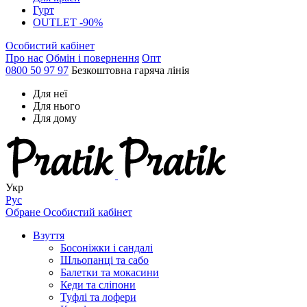
Гурт
OUTLET -90%
Особистий кабінет
Про нас
Обмін і повернення
Опт
0800 50 97 97
Безкоштовна гаряча лінія
Для неї
Для нього
Для дому
Укр
Рус
Обране
Особистий кабінет
Взуття
Босоніжки і сандалі
Шльопанці та сабо
Балетки та мокасини
Кеди та сліпони
Туфлі та лофери