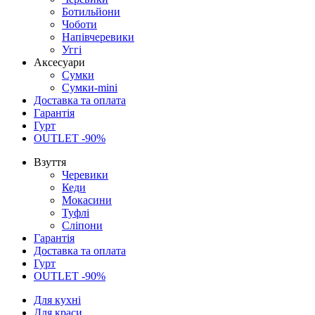
Ботильйони
Чоботи
Напівчеревики
Уггі
Аксесуари
Сумки
Сумки-mini
Доставка та оплата
Гарантія
Гурт
OUTLET -90%
Взуття
Черевики
Кеди
Мокасини
Туфлі
Сліпони
Гарантія
Доставка та оплата
Гурт
OUTLET -90%
Для кухні
Для краси