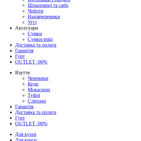
Шльопанці та сабо
Чоботи
Напівчеревики
Уггі
Аксесуари
Сумки
Сумки-mini
Доставка та оплата
Гарантія
Гурт
OUTLET -90%
Взуття
Черевики
Кеди
Мокасини
Туфлі
Сліпони
Гарантія
Доставка та оплата
Гурт
OUTLET -90%
Для кухні
Для краси