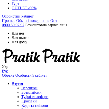
Гурт
OUTLET -90%
Особистий кабінет
Про нас
Обмін і повернення
Опт
0800 50 97 97
Безкоштовна гаряча лінія
Для неї
Для нього
Для дому
Укр
Рус
Обране
Особистий кабінет
Взуття
Черевики
Ботильйони
Туфлі та лофери
Кросівки
Кеди та сліпони