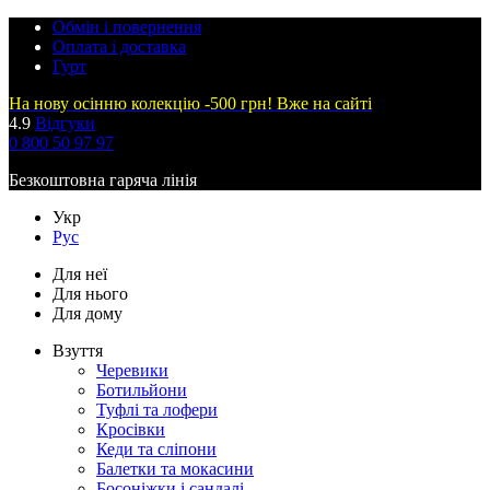
Обмін і повернення
Оплата і доставка
Гурт
На нову осінню колекцію -500 грн! Вже на сайті
4.9
Відгуки
0 800 50 97 97
Безкоштовна гаряча лінія
Укр
Рус
Для неї
Для нього
Для дому
Взуття
Черевики
Ботильйони
Туфлі та лофери
Кросівки
Кеди та сліпони
Балетки та мокасини
Босоніжки і сандалі