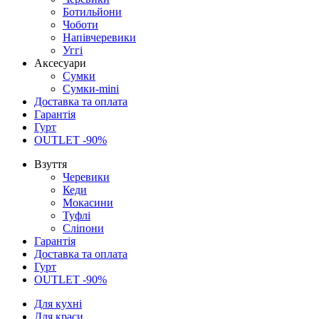
Ботильйони
Чоботи
Напівчеревики
Уггі
Аксесуари
Сумки
Сумки-mini
Доставка та оплата
Гарантія
Гурт
OUTLET -90%
Взуття
Черевики
Кеди
Мокасини
Туфлі
Сліпони
Гарантія
Доставка та оплата
Гурт
OUTLET -90%
Для кухні
Для краси