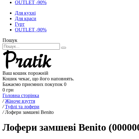
OUTLET -90%
Для кухні
Для краси
Гурт
OUTLET -90%
Пошук
Ваш кошик порожній
Кошик чекає, що його наповнять.
Бажаємо приємних покупок
0
0 грн
Головна сторінка
/
Жіноче взуття
/
Туфлі та лофери
/
Лофери замшеві Benito
Лофери замшеві Benito (00000