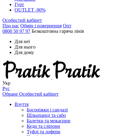
Гурт
OUTLET -90%
Особистий кабінет
Про нас
Обмін і повернення
Опт
0800 50 97 97
Безкоштовна гаряча лінія
Для неї
Для нього
Для дому
Укр
Рус
Обране
Особистий кабінет
Взуття
Босоніжки і сандалі
Шльопанці та сабо
Балетки та мокасини
Кеди та сліпони
Туфлі та лофери