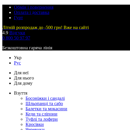
Обмін і повернення
Оплата і доставка
Гурт
Літній розпродаж до -500 грн! Вже на сайті
4.9
Відгуки
0 800 50 97 97
Безкоштовна гаряча лінія
Укр
Рус
Для неї
Для нього
Для дому
Взуття
Босоніжки і сандалі
Шльопанці та сабо
Балетки та мокасини
Кеди та сліпони
Туфлі та лофери
Кросівки
Черевики