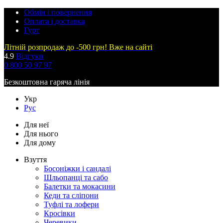
Обмін і повернення
Оплата і доставка
Гурт
Літній розпродаж до -500 грн! Вже на сайті
4.9
Відгуки
0 800 50 97 97
Безкоштовна гаряча лінія
Укр
Рус
Для неї
Для нього
Для дому
Взуття
Босоніжки і сандалі
Шльопанці та сабо
Балетки та мокасини
Кеди та сліпони
Туфлі та лофери
Кросівки
Черевики