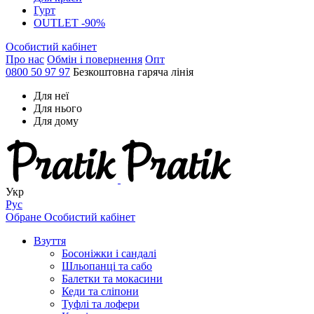
Гурт
OUTLET -90%
Особистий кабінет
Про нас
Обмін і повернення
Опт
0800 50 97 97
Безкоштовна гаряча лінія
Для неї
Для нього
Для дому
Укр
Рус
Обране
Особистий кабінет
Взуття
Босоніжки і сандалі
Шльопанці та сабо
Балетки та мокасини
Кеди та сліпони
Туфлі та лофери