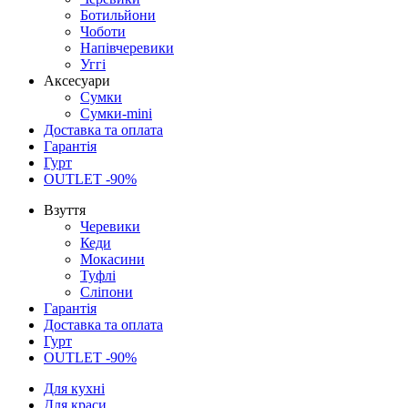
Ботильйони
Чоботи
Напівчеревики
Уггі
Аксесуари
Сумки
Сумки-mini
Доставка та оплата
Гарантія
Гурт
OUTLET -90%
Взуття
Черевики
Кеди
Мокасини
Туфлі
Сліпони
Гарантія
Доставка та оплата
Гурт
OUTLET -90%
Для кухні
Для краси