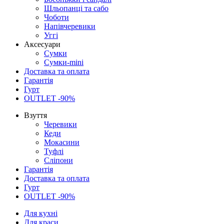
Шльопанці та сабо
Чоботи
Напівчеревики
Уггі
Аксесуари
Сумки
Сумки-mini
Доставка та оплата
Гарантія
Гурт
OUTLET -90%
Взуття
Черевики
Кеди
Мокасини
Туфлі
Сліпони
Гарантія
Доставка та оплата
Гурт
OUTLET -90%
Для кухні
Для краси