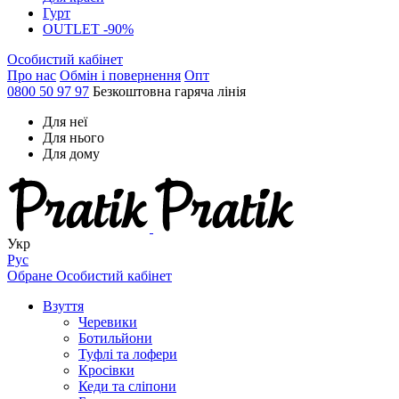
Гурт
OUTLET -90%
Особистий кабінет
Про нас
Обмін і повернення
Опт
0800 50 97 97
Безкоштовна гаряча лінія
Для неї
Для нього
Для дому
Укр
Рус
Обране
Особистий кабінет
Взуття
Черевики
Ботильйони
Туфлі та лофери
Кросівки
Кеди та сліпони