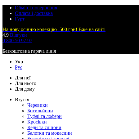
Обмін і повернення
Оплата і доставка
Гурт
На нову осінню колекцію -500 грн! Вже на сайті
4.9
Відгуки
0 800 50 97 97
Безкоштовна гаряча лінія
Укр
Рус
Для неї
Для нього
Для дому
Взуття
Черевики
Ботильйони
Туфлі та лофери
Кросівки
Кеди та сліпони
Балетки та мокасини
Босоніжки і сандалі