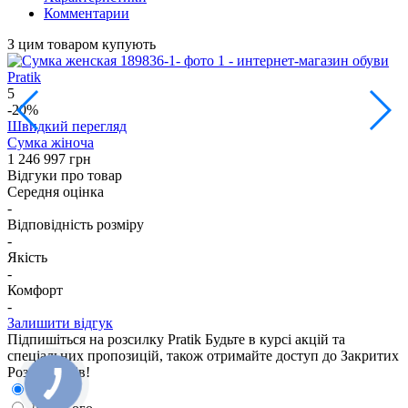
Комментарии
З цим товаром купують
5
1
-20%
Швидкий перегляд
Сумка жіноча
С
1 246
997 грн
2
Відгуки про товар
Середня оцінка
-
Відповідність розміру
-
Якість
-
Комфорт
-
Залишити відгук
Підпишіться на розсилку Pratik
Будьте в курсі акцій та
спеціальних пропозицій, також отримайте доступ до Закритих
Розпродажiв!
Для неї