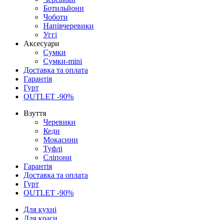
Ботильйони
Чоботи
Напівчеревики
Уггі
Аксесуари
Сумки
Сумки-mini
Доставка та оплата
Гарантія
Гурт
OUTLET -90%
Взуття
Черевики
Кеди
Мокасини
Туфлі
Сліпони
Гарантія
Доставка та оплата
Гурт
OUTLET -90%
Для кухні
Для краси