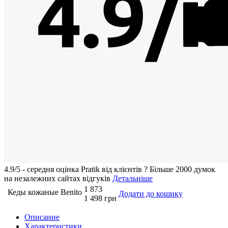
4.9/5 - середня оцiнка Pratik вiд клієнтів
?
Більше 2000 думок
на незалежних сайтах відгуків
Детальніше
1 873
Кеды кожаные Benito
Додати до кошику
1 498 грн
Описание
Характеристики