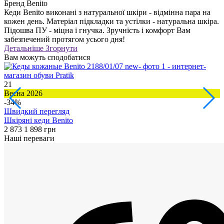
Бренд
Benito
Кеди Benito виконані з натуральної шкіри - відмінна пара на
кожен день. Матеріал підкладки та устілки - натуральна шкіра.
Підошва ПУ - міцна і гнучка. Зручність і комфорт Вам
забезпечений протягом усього дня!
Детальніше
Згорнути
Вам можуть сподобатися
21
5
Весна 2026
В
-34%
Швидкий перегляд
Шкіряні кеди Benito
Ш
2 873
1 898 грн
1
Наші переваги