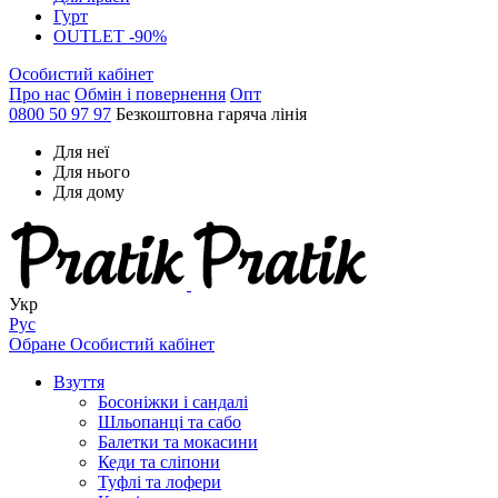
Гурт
OUTLET -90%
Особистий кабінет
Про нас
Обмін і повернення
Опт
0800 50 97 97
Безкоштовна гаряча лінія
Для неї
Для нього
Для дому
Укр
Рус
Обране
Особистий кабінет
Взуття
Босоніжки і сандалі
Шльопанці та сабо
Балетки та мокасини
Кеди та сліпони
Туфлі та лофери