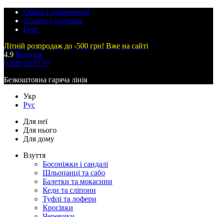
Обмін і повернення
Оплата і доставка
Гурт
Літній розпродаж до -500 грн! Вже на сайті
4.9
Відгуки
0 800 50 97 97
Безкоштовна гаряча лінія
Укр
Рус
Для неї
Для нього
Для дому
Взуття
Босоніжки і сандалі
Шльопанці та сабо
Балетки та мокасини
Кеди та сліпони
Туфлі та лофери
Кросівки
Черевики