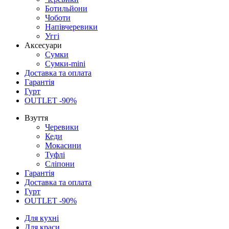
Ботильйони
Чоботи
Напівчеревики
Уггі
Аксесуари
Сумки
Сумки-mini
Доставка та оплата
Гарантія
Гурт
OUTLET -90%
Взуття
Черевики
Кеди
Мокасини
Туфлі
Сліпони
Гарантія
Доставка та оплата
Гурт
OUTLET -90%
Для кухні
Для краси