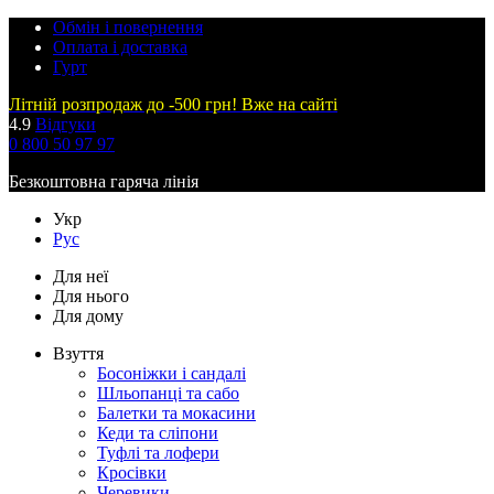
Обмін і повернення
Оплата і доставка
Гурт
Літній розпродаж до -500 грн! Вже на сайті
4.9
Відгуки
0 800 50 97 97
Безкоштовна гаряча лінія
Укр
Рус
Для неї
Для нього
Для дому
Взуття
Босоніжки і сандалі
Шльопанці та сабо
Балетки та мокасини
Кеди та сліпони
Туфлі та лофери
Кросівки
Черевики