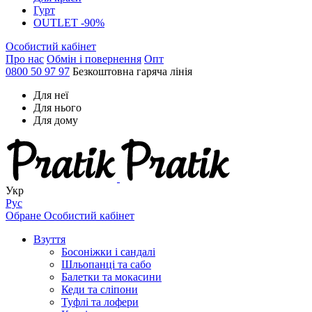
Гурт
OUTLET -90%
Особистий кабінет
Про нас
Обмін і повернення
Опт
0800 50 97 97
Безкоштовна гаряча лінія
Для неї
Для нього
Для дому
Укр
Рус
Обране
Особистий кабінет
Взуття
Босоніжки і сандалі
Шльопанці та сабо
Балетки та мокасини
Кеди та сліпони
Туфлі та лофери