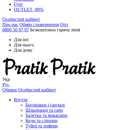
Гурт
OUTLET -90%
Особистий кабінет
Про нас
Обмін і повернення
Опт
0800 50 97 97
Безкоштовна гаряча лінія
Для неї
Для нього
Для дому
Укр
Рус
Обране
Особистий кабінет
Взуття
Босоніжки і сандалі
Шльопанці та сабо
Балетки та мокасини
Кеди та сліпони
Туфлі та лофери