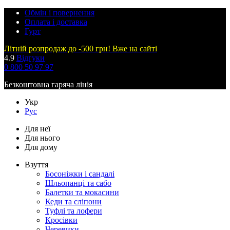
Обмін і повернення
Оплата і доставка
Гурт
Літній розпродаж до -500 грн! Вже на сайті
4.9
Відгуки
0 800 50 97 97
Безкоштовна гаряча лінія
Укр
Рус
Для неї
Для нього
Для дому
Взуття
Босоніжки і сандалі
Шльопанці та сабо
Балетки та мокасини
Кеди та сліпони
Туфлі та лофери
Кросівки
Черевики