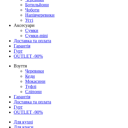
Ботильйони
Чоботи
Напівчеревики
Уггі
Аксесуари
Сумки
Сумки-mini
Доставка та оплата
Гарантія
Гурт
OUTLET -90%
Взуття
Черевики
Кеди
Мокасини
Туфлі
Сліпони
Гарантія
Доставка та оплата
Гурт
OUTLET -90%
Для кухні
Для краси