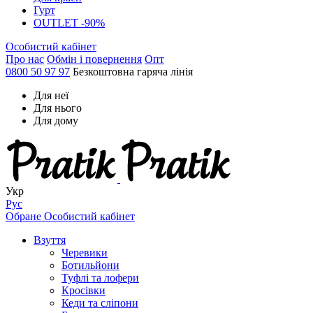
Гурт
OUTLET -90%
Особистий кабінет
Про нас
Обмін і повернення
Опт
0800 50 97 97
Безкоштовна гаряча лінія
Для неї
Для нього
Для дому
Укр
Рус
Обране
Особистий кабінет
Взуття
Черевики
Ботильйони
Туфлі та лофери
Кросівки
Кеди та сліпони