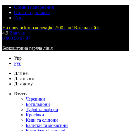
Обмін і повернення
Оплата і доставка
Гурт
На нову осінню колекцію -500 грн! Вже на сайті
4.9
Відгуки
0 800 50 97 97
Безкоштовна гаряча лінія
Укр
Рус
Для неї
Для нього
Для дому
Взуття
Черевики
Ботильйони
Туфлі та лофери
Кросівки
Кеди та сліпони
Балетки та мокасини
Босоніжки і сандалі