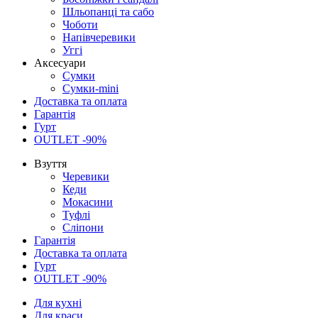
Шльопанці та сабо
Чоботи
Напівчеревики
Уггі
Аксесуари
Сумки
Сумки-mini
Доставка та оплата
Гарантія
Гурт
OUTLET -90%
Взуття
Черевики
Кеди
Мокасини
Туфлі
Сліпони
Гарантія
Доставка та оплата
Гурт
OUTLET -90%
Для кухні
Для краси