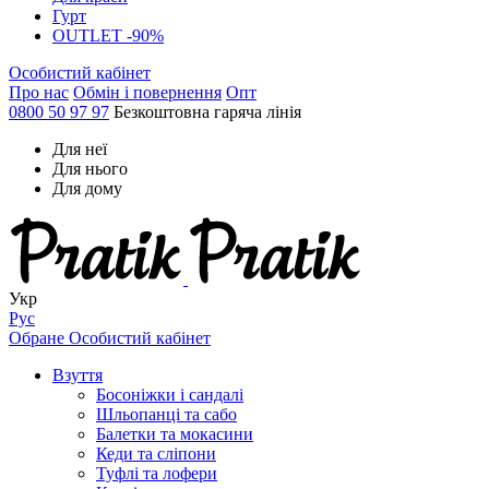
Гурт
OUTLET -90%
Особистий кабінет
Про нас
Обмін і повернення
Опт
0800 50 97 97
Безкоштовна гаряча лінія
Для неї
Для нього
Для дому
Укр
Рус
Обране
Особистий кабінет
Взуття
Босоніжки і сандалі
Шльопанці та сабо
Балетки та мокасини
Кеди та сліпони
Туфлі та лофери