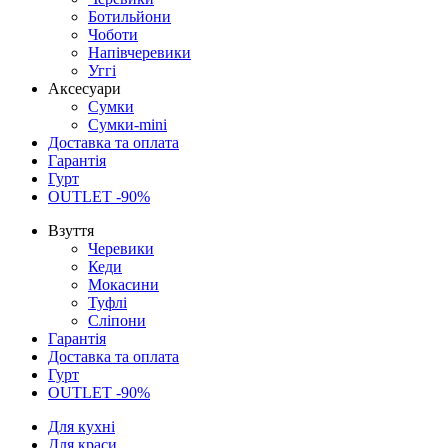
Ботильйони
Чоботи
Напівчеревики
Уггі
Аксесуари
Сумки
Сумки-mini
Доставка та оплата
Гарантія
Гурт
OUTLET -90%
Взуття
Черевики
Кеди
Мокасини
Туфлі
Сліпони
Гарантія
Доставка та оплата
Гурт
OUTLET -90%
Для кухні
Для краси