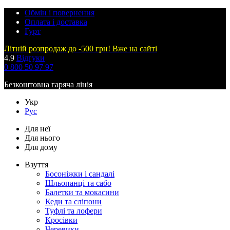
Обмін і повернення
Оплата і доставка
Гурт
Літній розпродаж до -500 грн! Вже на сайті
4.9
Відгуки
0 800 50 97 97
Безкоштовна гаряча лінія
Укр
Рус
Для неї
Для нього
Для дому
Взуття
Босоніжки і сандалі
Шльопанці та сабо
Балетки та мокасини
Кеди та сліпони
Туфлі та лофери
Кросівки
Черевики