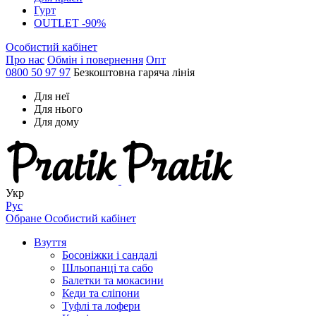
Гурт
OUTLET -90%
Особистий кабінет
Про нас
Обмін і повернення
Опт
0800 50 97 97
Безкоштовна гаряча лінія
Для неї
Для нього
Для дому
Укр
Рус
Обране
Особистий кабінет
Взуття
Босоніжки і сандалі
Шльопанці та сабо
Балетки та мокасини
Кеди та сліпони
Туфлі та лофери