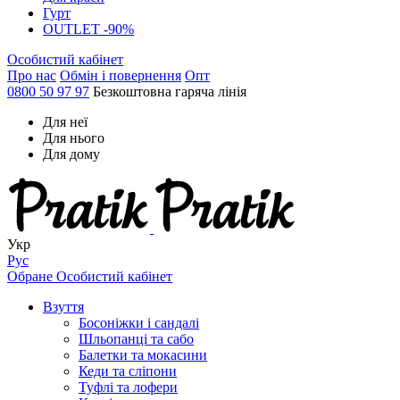
Гурт
OUTLET -90%
Особистий кабінет
Про нас
Обмін і повернення
Опт
0800 50 97 97
Безкоштовна гаряча лінія
Для неї
Для нього
Для дому
Укр
Рус
Обране
Особистий кабінет
Взуття
Босоніжки і сандалі
Шльопанці та сабо
Балетки та мокасини
Кеди та сліпони
Туфлі та лофери