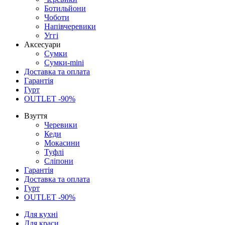
Ботильйони
Чоботи
Напівчеревики
Уггі
Аксесуари
Сумки
Сумки-mini
Доставка та оплата
Гарантія
Гурт
OUTLET -90%
Взуття
Черевики
Кеди
Мокасини
Туфлі
Сліпони
Гарантія
Доставка та оплата
Гурт
OUTLET -90%
Для кухні
Для краси