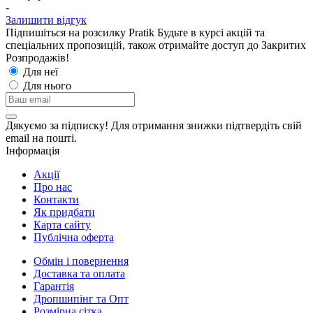
-
Залишити відгук
Підпишіться на розсилку Pratik
Будьте в курсі акцій та
спеціальних пропозицій, також отримайте доступ до Закритих
Розпродажiв!
Для неї
Для нього
Дякуємо за підписку! Для отримання знижки підтвердіть свій
email на пошті.
Інформація
Акції
Про нас
Контакти
Як придбати
Карта сайту
Публiчна оферта
Обмін і повернення
Доставка та оплата
Гарантiя
Дропшипінг та Опт
Розмірна сітка