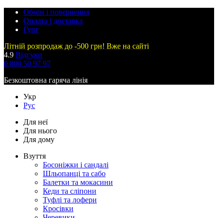
Обмін і повернення
Оплата і доставка
Гурт
Літній розпродаж до -500 грн! Вже на сайті
4.9
Відгуки
0 800 50 97 97
Безкоштовна гаряча лінія
Укр
Рус
Для неї
Для нього
Для дому
Взуття
Босоніжки і сандалі
Шльопанці та сабо
Балетки та мокасини
Кеди та сліпони
Туфлі та лофери
Кросівки
Черевики