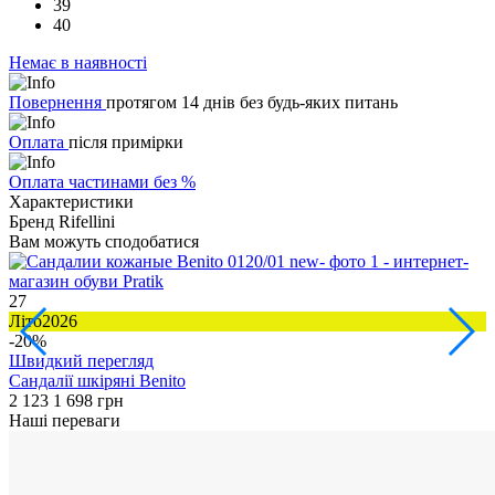
39
40
Немає в наявності
Повернення
протягом 14 днів без будь-яких питань
Оплата
після примірки
Оплата частинами без %
Характеристики
Бренд
Rifellini
Вам можуть сподобатися
27
2
Літо2026
Л
-20%
Швидкий перегляд
Сандалії шкіряні Benito
Б
2 123
1 698 грн
2
Наші переваги