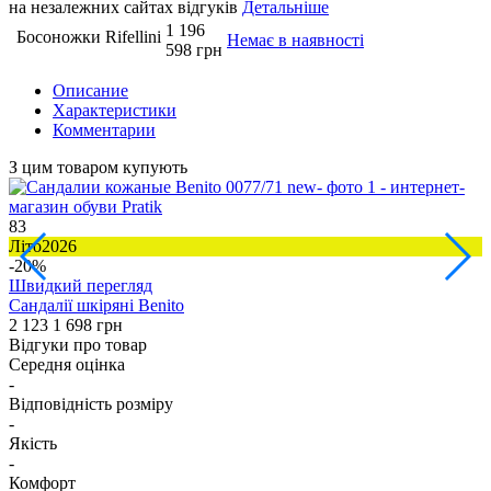
на незалежних сайтах відгуків
Детальніше
1 196
Босоножки Rifellini
Немає в наявності
598 грн
Описание
Характеристики
Комментарии
З цим товаром купують
83
1
Літо2026
З
-20%
Швидкий перегляд
Сандалії шкіряні Benito
Ч
2 123
1 698 грн
3
Відгуки про товар
Середня оцінка
-
Відповідність розміру
-
Якість
-
Комфорт