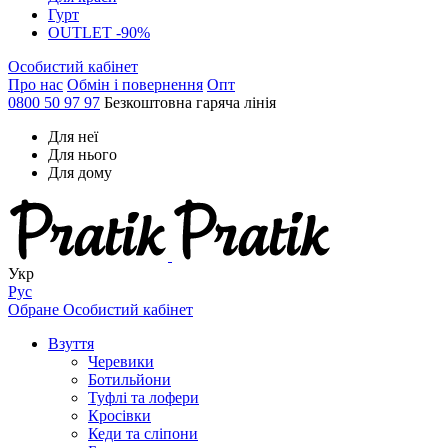
Гурт
OUTLET -90%
Особистий кабінет
Про нас
Обмін і повернення
Опт
0800 50 97 97
Безкоштовна гаряча лінія
Для неї
Для нього
Для дому
Укр
Рус
Обране
Особистий кабінет
Взуття
Черевики
Ботильйони
Туфлі та лофери
Кросівки
Кеди та сліпони