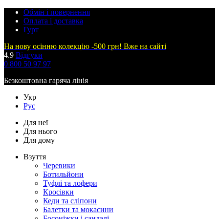
Обмін і повернення
Оплата і доставка
Гурт
На нову осінню колекцію -500 грн! Вже на сайті
4.9
Відгуки
0 800 50 97 97
Безкоштовна гаряча лінія
Укр
Рус
Для неї
Для нього
Для дому
Взуття
Черевики
Ботильйони
Туфлі та лофери
Кросівки
Кеди та сліпони
Балетки та мокасини
Босоніжки і сандалі