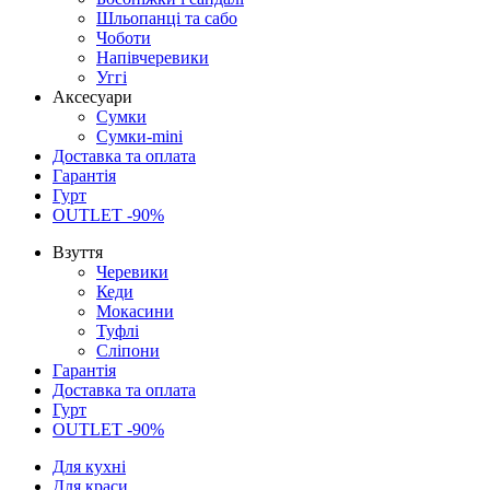
Шльопанці та сабо
Чоботи
Напівчеревики
Уггі
Аксесуари
Сумки
Сумки-mini
Доставка та оплата
Гарантія
Гурт
OUTLET -90%
Взуття
Черевики
Кеди
Мокасини
Туфлі
Сліпони
Гарантія
Доставка та оплата
Гурт
OUTLET -90%
Для кухні
Для краси