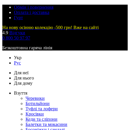
Обмін і повернення
Оплата і доставка
Гурт
На нову осінню колекцію -500 грн! Вже на сайті
4.9
Відгуки
0 800 50 97 97
Безкоштовна гаряча лінія
Укр
Рус
Для неї
Для нього
Для дому
Взуття
Черевики
Ботильйони
Туфлі та лофери
Кросівки
Кеди та сліпони
Балетки та мокасини
Босоніжки і сандалі