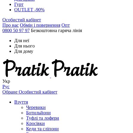
Гурт
OUTLET -90%
Особистий кабінет
Про нас
Обмін і повернення
Опт
0800 50 97 97
Безкоштовна гаряча лінія
Для неї
Для нього
Для дому
Укр
Рус
Обране
Особистий кабінет
Взуття
Черевики
Ботильйони
Туфлі та лофери
Кросівки
Кеди та сліпони