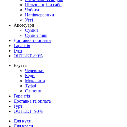
Шльопанці та сабо
Чоботи
Напівчеревики
Уггі
Аксесуари
Сумки
Сумки-mini
Доставка та оплата
Гарантія
Гурт
OUTLET -90%
Взуття
Черевики
Кеди
Мокасини
Туфлі
Сліпони
Гарантія
Доставка та оплата
Гурт
OUTLET -90%
Для кухні
Для краси