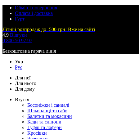
Обмін і повернення
Оплата і доставка
Гурт
Літній розпродаж до -500 грн! Вже на сайті
4.9
Відгуки
0 800 50 97 97
Безкоштовна гаряча лінія
Укр
Рус
Для неї
Для нього
Для дому
Взуття
Босоніжки і сандалі
Шльопанці та сабо
Балетки та мокасини
Кеди та сліпони
Туфлі та лофери
Кросівки
Черевики