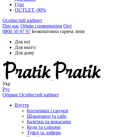
Гурт
OUTLET -90%
Особистий кабінет
Про нас
Обмін і повернення
Опт
0800 50 97 97
Безкоштовна гаряча лінія
Для неї
Для нього
Для дому
Укр
Рус
Обране
Особистий кабінет
Взуття
Босоніжки і сандалі
Шльопанці та сабо
Балетки та мокасини
Кеди та сліпони
Туфлі та лофери