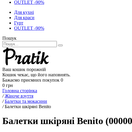
OUTLET -90%
Для кухні
Для краси
Гурт
OUTLET -90%
Пошук
Ваш кошик порожній
Кошик чекає, що його наповнять.
Бажаємо приємних покупок
0
0 грн
Головна сторінка
/
Жіноче взуття
/
Балетки та мокасини
/
Балетки шкіряні Benito
Балетки шкіряні Benito (0000