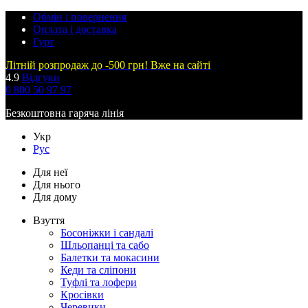
Обмін і повернення
Оплата і доставка
Гурт
Літній розпродаж до -500 грн! Вже на сайті
4.9
Відгуки
0 800 50 97 97
Безкоштовна гаряча лінія
Укр
Рус
Для неї
Для нього
Для дому
Взуття
Босоніжки і сандалі
Шльопанці та сабо
Балетки та мокасини
Кеди та сліпони
Туфлі та лофери
Кросівки
Черевики