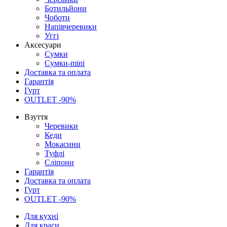
Ботильйони
Чоботи
Напівчеревики
Уггі
Аксесуари
Сумки
Сумки-mini
Доставка та оплата
Гарантія
Гурт
OUTLET -90%
Взуття
Черевики
Кеди
Мокасини
Туфлі
Сліпони
Гарантія
Доставка та оплата
Гурт
OUTLET -90%
Для кухні
Для краси