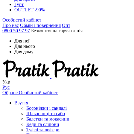
Гурт
OUTLET -90%
Особистий кабінет
Про нас
Обмін і повернення
Опт
0800 50 97 97
Безкоштовна гаряча лінія
Для неї
Для нього
Для дому
Укр
Рус
Обране
Особистий кабінет
Взуття
Босоніжки і сандалі
Шльопанці та сабо
Балетки та мокасини
Кеди та сліпони
Туфлі та лофери