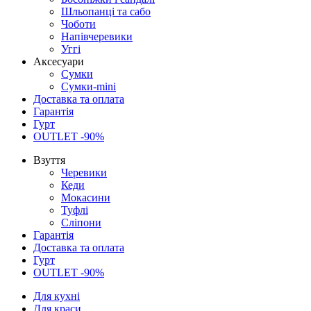
Шльопанці та сабо
Чоботи
Напівчеревики
Уггі
Аксесуари
Сумки
Сумки-mini
Доставка та оплата
Гарантія
Гурт
OUTLET -90%
Взуття
Черевики
Кеди
Мокасини
Туфлі
Сліпони
Гарантія
Доставка та оплата
Гурт
OUTLET -90%
Для кухні
Для краси