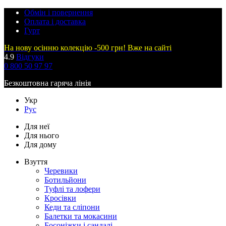
Обмін і повернення
Оплата і доставка
Гурт
На нову осінню колекцію -500 грн! Вже на сайті
4.9
Відгуки
0 800 50 97 97
Безкоштовна гаряча лінія
Укр
Рус
Для неї
Для нього
Для дому
Взуття
Черевики
Ботильйони
Туфлі та лофери
Кросівки
Кеди та сліпони
Балетки та мокасини
Босоніжки і сандалі