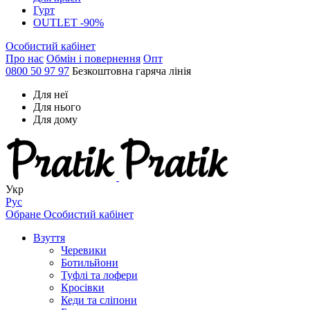
Гурт
OUTLET -90%
Особистий кабінет
Про нас
Обмін і повернення
Опт
0800 50 97 97
Безкоштовна гаряча лінія
Для неї
Для нього
Для дому
Укр
Рус
Обране
Особистий кабінет
Взуття
Черевики
Ботильйони
Туфлі та лофери
Кросівки
Кеди та сліпони