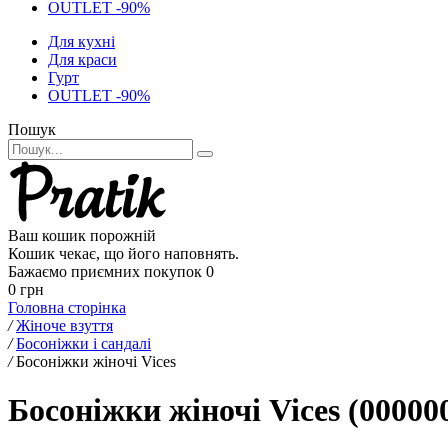
OUTLET -90%
Для кухні
Для краси
Гурт
OUTLET -90%
Пошук
Ваш кошик порожній
Кошик чекає, що його наповнять.
Бажаємо приємних покупок
0
0 грн
Головна сторінка
/
Жіноче взуття
/
Босоніжки і сандалі
/
Босоніжки жіночі Vices
Босоніжки жіночі Vices (00000