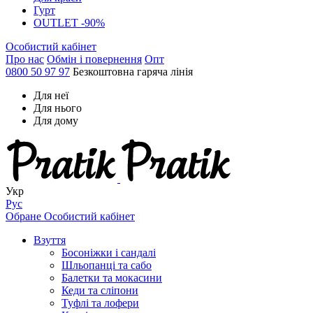
Гурт
OUTLET -90%
Особистий кабінет
Про нас
Обмін і повернення
Опт
0800 50 97 97
Безкоштовна гаряча лінія
Для неї
Для нього
Для дому
Укр
Рус
Обране
Особистий кабінет
Взуття
Босоніжки і сандалі
Шльопанці та сабо
Балетки та мокасини
Кеди та сліпони
Туфлі та лофери