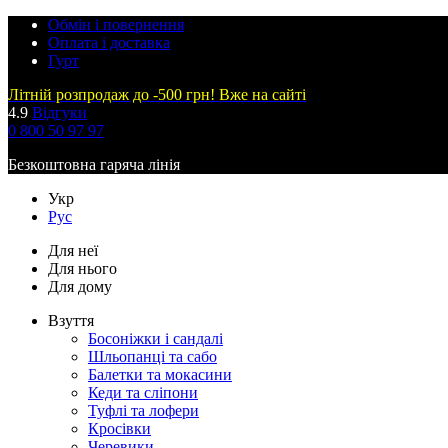
Обмін і повернення
Оплата і доставка
Гурт
Літній розпродаж до -500 грн! Вже на сайті
4.9
Відгуки
0 800 50 97 97
Безкоштовна гаряча лінія
Укр
Рус
Для неї
Для нього
Для дому
Взуття
Босоніжки і сандалі
Шльопанці та сабо
Балетки та мокасини
Кеди та сліпони
Туфлі та лофери
Кросівки
Черевики