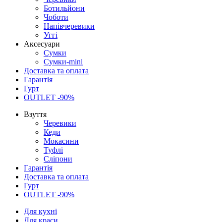
Ботильйони
Чоботи
Напівчеревики
Уггі
Аксесуари
Сумки
Сумки-mini
Доставка та оплата
Гарантія
Гурт
OUTLET -90%
Взуття
Черевики
Кеди
Мокасини
Туфлі
Сліпони
Гарантія
Доставка та оплата
Гурт
OUTLET -90%
Для кухні
Для краси