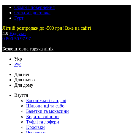
Обмін і повернення
Оплата і доставка
Гурт
Літній розпродаж до -500 грн! Вже на сайті
4.9
Відгуки
0 800 50 97 97
Безкоштовна гаряча лінія
Укр
Рус
Для неї
Для нього
Для дому
Взуття
Босоніжки і сандалі
Шльопанці та сабо
Балетки та мокасини
Кеди та сліпони
Туфлі та лофери
Кросівки
Черевики