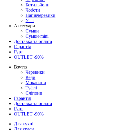
Ботильйони
Чоботи
Напівчеревики
Уггі
Аксесуари
Сумки
Сумки-mini
Доставка та оплата
Гарантія
Гурт
OUTLET -90%
Взуття
Черевики
Кеди
Мокасини
Туфлі
Сліпони
Гарантія
Доставка та оплата
Гурт
OUTLET -90%
Для кухні
Для краси