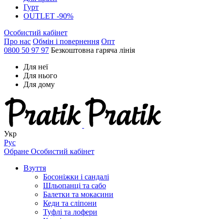
Гурт
OUTLET -90%
Особистий кабінет
Про нас
Обмін і повернення
Опт
0800 50 97 97
Безкоштовна гаряча лінія
Для неї
Для нього
Для дому
Укр
Рус
Обране
Особистий кабінет
Взуття
Босоніжки і сандалі
Шльопанці та сабо
Балетки та мокасини
Кеди та сліпони
Туфлі та лофери