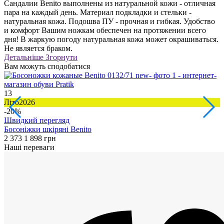
Сандалии Benito выполнены из натуральной кожи - отличная
пара на каждый день. Материал подкладки и стельки -
натуральная кожа. Подошва ПУ - прочная и гибкая. Удобство
и комфорт Вашим ножкам обеспечен на протяжении всего
дня! В жаркую погоду натуральная кожа может окрашиваться.
Не является браком.
Детальніше
Згорнути
Вам можуть сподобатися
13
2
Літо2026
Л
-20%
Швидкий перегляд
Босоніжки шкіряні Benito
С
2 373
1 898 грн
2
Наші переваги