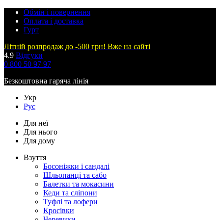
Обмін і повернення
Оплата і доставка
Гурт
Літній розпродаж до -500 грн! Вже на сайті
4.9
Відгуки
0 800 50 97 97
Безкоштовна гаряча лінія
Укр
Рус
Для неї
Для нього
Для дому
Взуття
Босоніжки і сандалі
Шльопанці та сабо
Балетки та мокасини
Кеди та сліпони
Туфлі та лофери
Кросівки
Черевики