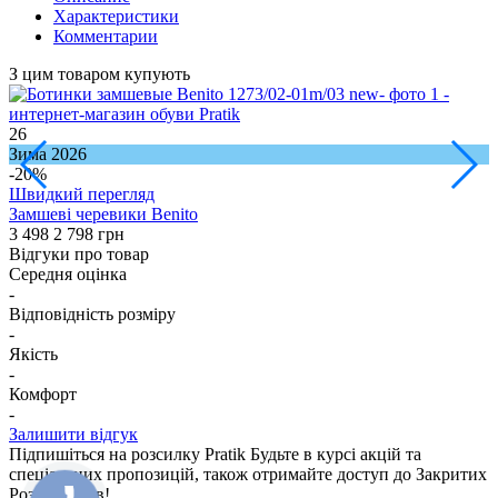
Характеристики
Комментарии
З цим товаром купують
26
3
Зима 2026
В
-20%
Швидкий перегляд
Замшеві черевики Benito
К
3 498
2 798 грн
2
Відгуки про товар
Середня оцінка
-
Відповідність розміру
-
Якість
-
Комфорт
-
Залишити відгук
Підпишіться на розсилку Pratik
Будьте в курсі акцій та
спеціальних пропозицій, також отримайте доступ до Закритих
Розпродажiв!