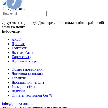
Для неї
Для нього
Дякуємо за підписку! Для отримання знижки підтвердіть свій
email на пошті.
Інформація
Акції
Про нас
Контакти
Як придбати
Карта сайту
Публiчна оферта
Обмін і повернення
Доставка та оплата
Гарантiя
Дропшипінг та Опт
Розмірна сітка
Відгуки
Оплата частинами без %
info@pratik.com.ua
0800 50 97 97
Безкоштовна гаряча лінія