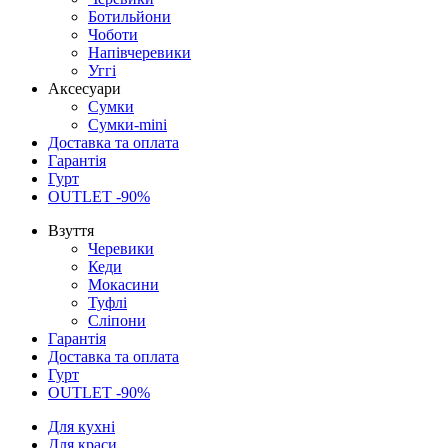
Ботильйони
Чоботи
Напівчеревики
Уггі
Аксесуари
Сумки
Сумки-mini
Доставка та оплата
Гарантія
Гурт
OUTLET -90%
Взуття
Черевики
Кеди
Мокасини
Туфлі
Сліпони
Гарантія
Доставка та оплата
Гурт
OUTLET -90%
Для кухні
Для краси