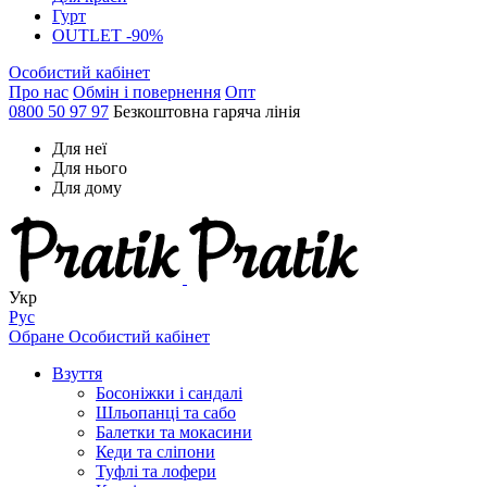
Гурт
OUTLET -90%
Особистий кабінет
Про нас
Обмін і повернення
Опт
0800 50 97 97
Безкоштовна гаряча лінія
Для неї
Для нього
Для дому
Укр
Рус
Обране
Особистий кабінет
Взуття
Босоніжки і сандалі
Шльопанці та сабо
Балетки та мокасини
Кеди та сліпони
Туфлі та лофери