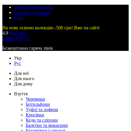
Обмін і повернення
Оплата і доставка
Гурт
На нову осінню колекцію -500 грн! Вже на сайті
4.9
Відгуки
0 800 50 97 97
Безкоштовна гаряча лінія
Укр
Рус
Для неї
Для нього
Для дому
Взуття
Черевики
Ботильйони
Туфлі та лофери
Кросівки
Кеди та сліпони
Балетки та мокасини
Босоніжки і сандалі