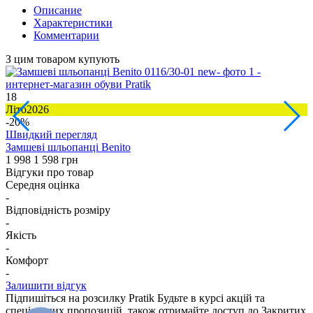
Описание
Характеристики
Комментарии
З цим товаром купують
18
6
Літо2026
-20%
Швидкий перегляд
Б
Замшеві шльопанці Benito
1
1 998
1 598 грн
Відгуки про товар
Середня оцінка
-
Відповідність розміру
-
Якість
-
Комфорт
-
Залишити відгук
Підпишіться на розсилку Pratik
Будьте в курсі акцій та
спеціальних пропозицій, також отримайте доступ до Закритих