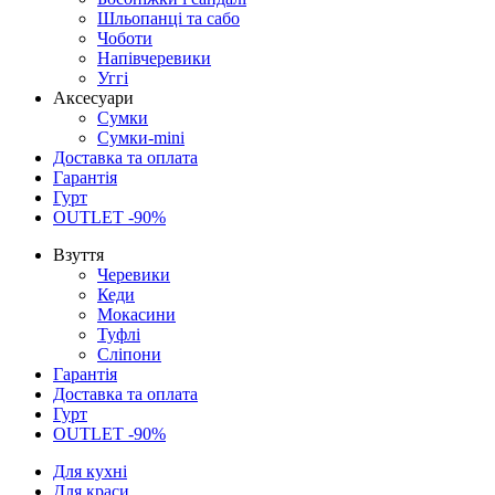
Шльопанці та сабо
Чоботи
Напівчеревики
Уггі
Аксесуари
Сумки
Сумки-mini
Доставка та оплата
Гарантія
Гурт
OUTLET -90%
Взуття
Черевики
Кеди
Мокасини
Туфлі
Сліпони
Гарантія
Доставка та оплата
Гурт
OUTLET -90%
Для кухні
Для краси