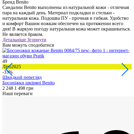
Бренд
Benito
Сандалии Benito выполнены из натуральной кожи - отличная
пара на каждый день. Материал подкладки и стельки -
натуральная кожа. Подошва ПУ - прочная и гибкая. Удобство
и комфорт Вашим ножкам обеспечен на протяжении всего
дня! В жаркую погоду натуральная кожа может окрашиваться.
Не является браком.
Детальніше
Згорнути
Вам можуть сподобатися
49
5
Літо2025
Л
-33%
Швидкий перегляд
Босоніжки шкіряні Benito
С
2 248
1 498 грн
2
Наші переваги