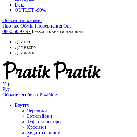
Гурт
OUTLET -90%
Особистий кабінет
Про нас
Обмін і повернення
Опт
0800 50 97 97
Безкоштовна гаряча лінія
Для неї
Для нього
Для дому
Укр
Рус
Обране
Особистий кабінет
Взуття
Черевики
Ботильйони
Туфлі та лофери
Кросівки
Кеди та сліпони