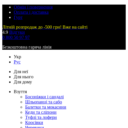
Обмін і повернення
Оплата і доставка
Гурт
Літній розпродаж до -500 грн! Вже на сайті
4.9
Відгуки
0 800 50 97 97
Безкоштовна гаряча лінія
Укр
Рус
Для неї
Для нього
Для дому
Взуття
Босоніжки і сандалі
Шльопанці та сабо
Балетки та мокасини
Кеди та сліпони
Туфлі та лофери
Кросівки
Черевики