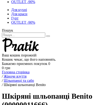
OUTLET -90%
Для кухні
Для краси
Гурт
OUTLET -90%
Пошук
Ваш кошик порожній
Кошик чекає, що його наповнять.
Бажаємо приємних покупок
0
0 грн
Головна сторінка
/
Жіноче взуття
/
Шльопанці та сабо
/
Шкіряні шльопанці Benito
Шкіряні шльопанці Benito
(00000011666)