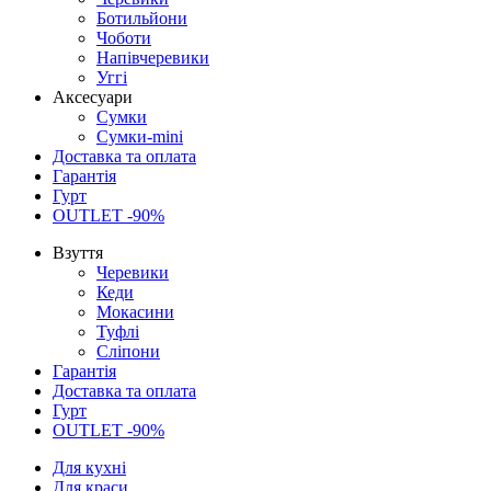
Ботильйони
Чоботи
Напівчеревики
Уггі
Аксесуари
Сумки
Сумки-mini
Доставка та оплата
Гарантія
Гурт
OUTLET -90%
Взуття
Черевики
Кеди
Мокасини
Туфлі
Сліпони
Гарантія
Доставка та оплата
Гурт
OUTLET -90%
Для кухні
Для краси