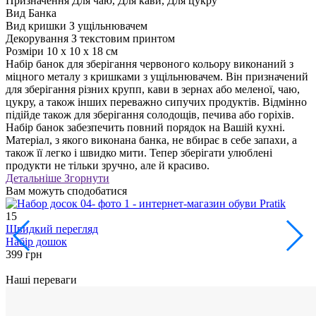
Призначення
Для чаю, Для кави, Для цукру
Вид
Банка
Вид кришки
З ущільнювачем
Декорування
З текстовим принтом
Розміри
10 х 10 х 18 см
Набір банок для зберігання червоного кольору виконаний з
міцного металу з кришками з ущільнювачем. Він призначений
для зберігання різних крупп, кави в зернах або меленої, чаю,
цукру, а також інших переважно сипучих продуктів. Відмінно
підійде також для зберігання солодощів, печива або горіхів.
Набір банок забезпечить повний порядок на Вашій кухні.
Матеріал, з якого виконана банка, не вбирає в себе запахи, а
також її легко і швидко мити. Тепер зберігати улюблені
продукти не тільки зручно, але й красиво.
Детальніше
Згорнути
Вам можуть сподобатися
15
Швидкий перегляд
7
Набір дошок
399 грн
4
Наші переваги