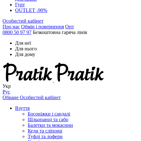
Гурт
OUTLET -90%
Особистий кабінет
Про нас
Обмін і повернення
Опт
0800 50 97 97
Безкоштовна гаряча лінія
Для неї
Для нього
Для дому
Укр
Рус
Обране
Особистий кабінет
Взуття
Босоніжки і сандалі
Шльопанці та сабо
Балетки та мокасини
Кеди та сліпони
Туфлі та лофери