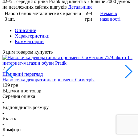
4.9/5 - середня оцiнка Pratik вiд клієнтів
?
Більше 2000 думок
на незалежних сайтах відгуків
Детальніше
Набор банок металических красный
599
Немає в
3 шт.
грн
наявності
Описание
Характеристики
Комментарии
З цим товаром купують
2
Швидкий перегляд
Н
Наволочка декоративна орнамент Симетрія
1
139 грн
Відгуки про товар
Середня оцінка
-
Відповідність розміру
-
Якість
-
Комфорт
-