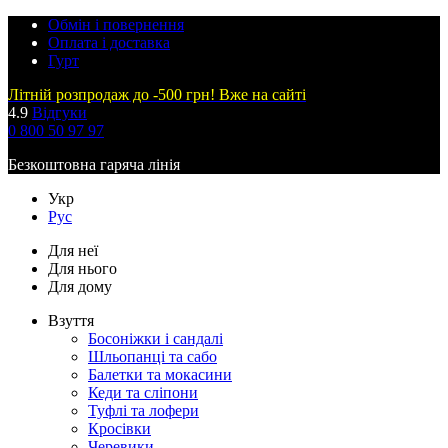
Обмін і повернення
Оплата і доставка
Гурт
Літній розпродаж до -500 грн! Вже на сайті
4.9
Відгуки
0 800 50 97 97
Безкоштовна гаряча лінія
Укр
Рус
Для неї
Для нього
Для дому
Взуття
Босоніжки і сандалі
Шльопанці та сабо
Балетки та мокасини
Кеди та сліпони
Туфлі та лофери
Кросівки
Черевики