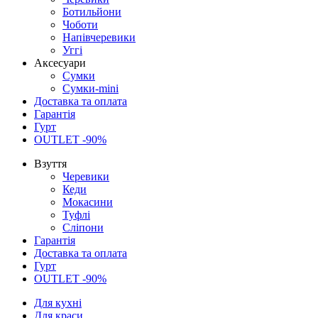
Ботильйони
Чоботи
Напівчеревики
Уггі
Аксесуари
Сумки
Сумки-mini
Доставка та оплата
Гарантія
Гурт
OUTLET -90%
Взуття
Черевики
Кеди
Мокасини
Туфлі
Сліпони
Гарантія
Доставка та оплата
Гурт
OUTLET -90%
Для кухні
Для краси