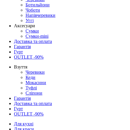
Ботильйони
Чоботи
Напівчеревики
Уггі
Аксесуари
Сумки
Сумки-mini
Доставка та оплата
Гарантія
Гурт
OUTLET -90%
Взуття
Черевики
Кеди
Мокасини
Туфлі
Сліпони
Гарантія
Доставка та оплата
Гурт
OUTLET -90%
Для кухні
Для краси