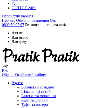
Гурт
OUTLET -90%
Особистий кабінет
Про нас
Обмін і повернення
Опт
0800 50 97 97
Безкоштовна гаряча лінія
Для неї
Для нього
Для дому
Укр
Рус
Обране
Особистий кабінет
Взуття
Босоніжки і сандалі
Шльопанці та сабо
Балетки та мокасини
Кеди та сліпони
Туфлі та лофери