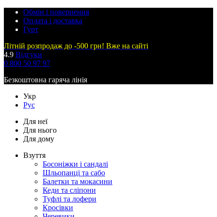
Обмін і повернення
Оплата і доставка
Гурт
Літній розпродаж до -500 грн! Вже на сайті
4.9
Відгуки
0 800 50 97 97
Безкоштовна гаряча лінія
Укр
Рус
Для неї
Для нього
Для дому
Взуття
Босоніжки і сандалі
Шльопанці та сабо
Балетки та мокасини
Кеди та сліпони
Туфлі та лофери
Кросівки
Черевики