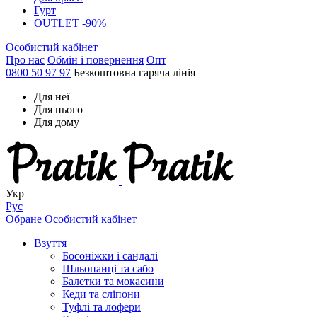
Гурт
OUTLET -90%
Особистий кабінет
Про нас
Обмін і повернення
Опт
0800 50 97 97
Безкоштовна гаряча лінія
Для неї
Для нього
Для дому
Укр
Рус
Обране
Особистий кабінет
Взуття
Босоніжки і сандалі
Шльопанці та сабо
Балетки та мокасини
Кеди та сліпони
Туфлі та лофери