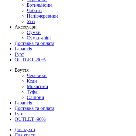
Ботильйони
Чоботи
Напівчеревики
Уггі
Аксесуари
Сумки
Сумки-mini
Доставка та оплата
Гарантія
Гурт
OUTLET -90%
Взуття
Черевики
Кеди
Мокасини
Туфлі
Сліпони
Гарантія
Доставка та оплата
Гурт
OUTLET -90%
Для кухні
Для краси