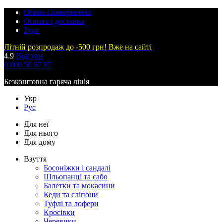
Обмін і повернення
Оплата і доставка
Гурт
Літній розпродаж до -500 грн! Вже на сайті
4.9
Відгуки
0 800 50 97 97
Безкоштовна гаряча лінія
Укр
Рус
Для неї
Для нього
Для дому
Взуття
Босоніжки і сандалі
Шльопанці та сабо
Балетки та мокасини
Кеди та сліпони
Туфлі та лофери
Кросівки
Черевики