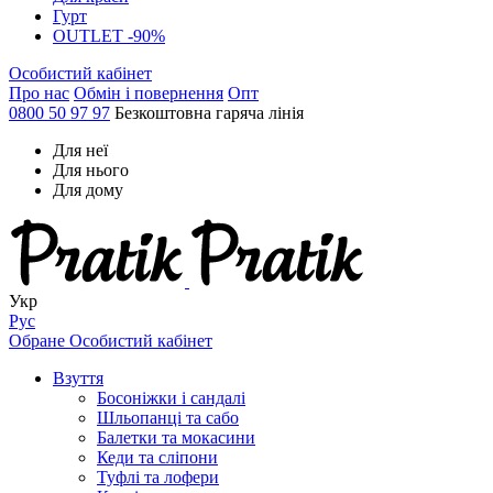
Гурт
OUTLET -90%
Особистий кабінет
Про нас
Обмін і повернення
Опт
0800 50 97 97
Безкоштовна гаряча лінія
Для неї
Для нього
Для дому
Укр
Рус
Обране
Особистий кабінет
Взуття
Босоніжки і сандалі
Шльопанці та сабо
Балетки та мокасини
Кеди та сліпони
Туфлі та лофери