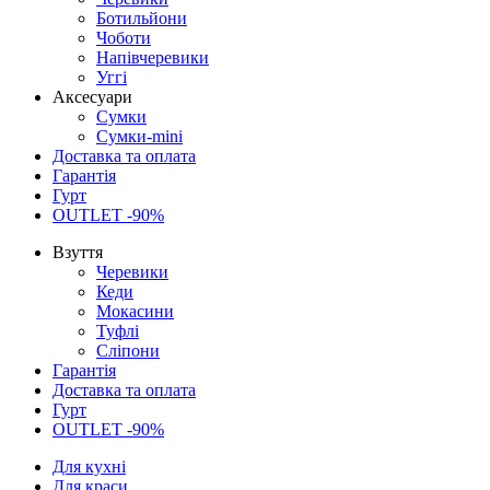
Ботильйони
Чоботи
Напівчеревики
Уггі
Аксесуари
Сумки
Сумки-mini
Доставка та оплата
Гарантія
Гурт
OUTLET -90%
Взуття
Черевики
Кеди
Мокасини
Туфлі
Сліпони
Гарантія
Доставка та оплата
Гурт
OUTLET -90%
Для кухні
Для краси