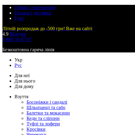
Обмін і повернення
Оплата і доставка
Гурт
Літній розпродаж до -500 грн! Вже на сайті
4.9
Відгуки
0 800 50 97 97
Безкоштовна гаряча лінія
Укр
Рус
Для неї
Для нього
Для дому
Взуття
Босоніжки і сандалі
Шльопанці та сабо
Балетки та мокасини
Кеди та сліпони
Туфлі та лофери
Кросівки
Черевики