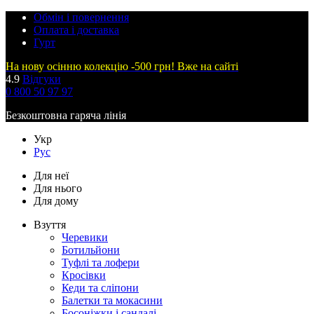
Обмін і повернення
Оплата і доставка
Гурт
На нову осінню колекцію -500 грн! Вже на сайті
4.9
Відгуки
0 800 50 97 97
Безкоштовна гаряча лінія
Укр
Рус
Для неї
Для нього
Для дому
Взуття
Черевики
Ботильйони
Туфлі та лофери
Кросівки
Кеди та сліпони
Балетки та мокасини
Босоніжки і сандалі