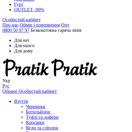
Гурт
OUTLET -90%
Особистий кабінет
Про нас
Обмін і повернення
Опт
0800 50 97 97
Безкоштовна гаряча лінія
Для неї
Для нього
Для дому
Укр
Рус
Обране
Особистий кабінет
Взуття
Черевики
Ботильйони
Туфлі та лофери
Кросівки
Кеди та сліпони