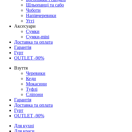
Шльопанці та сабо
Чоботи
Напівчеревики
Уггі
Аксесуари
Сумки
Сумки-mini
Доставка та оплата
Гарантія
Гурт
OUTLET -90%
Взуття
Черевики
Кеди
Мокасини
Туфлі
Сліпони
Гарантія
Доставка та оплата
Гурт
OUTLET -90%
Для кухні
Для краси