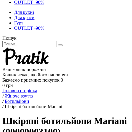
OUTLET -90%
Для кухні
Для краси
Гурт
OUTLET -90%
Пошук
Ваш кошик порожній
Кошик чекає, що його наповнять.
Бажаємо приємних покупок
0
0 грн
Головна сторінка
/
Жіноче взуття
/
Ботильйони
/
Шкіряні ботильйони Mariani
Шкіряні ботильйони Mariani
(00000003100)