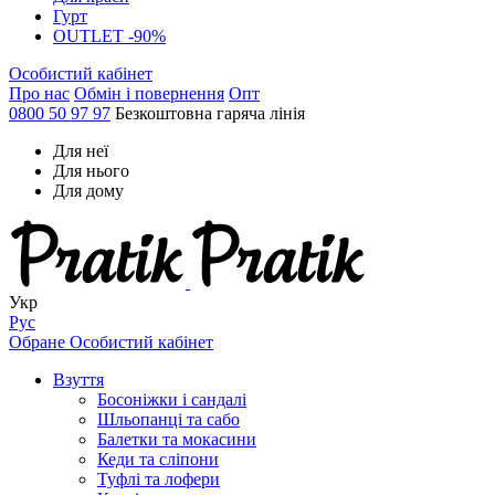
Гурт
OUTLET -90%
Особистий кабінет
Про нас
Обмін і повернення
Опт
0800 50 97 97
Безкоштовна гаряча лінія
Для неї
Для нього
Для дому
Укр
Рус
Обране
Особистий кабінет
Взуття
Босоніжки і сандалі
Шльопанці та сабо
Балетки та мокасини
Кеди та сліпони
Туфлі та лофери