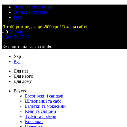
Обмін і повернення
Оплата і доставка
Гурт
Літній розпродаж до -500 грн! Вже на сайті
4.9
Відгуки
0 800 50 97 97
Безкоштовна гаряча лінія
Укр
Рус
Для неї
Для нього
Для дому
Взуття
Босоніжки і сандалі
Шльопанці та сабо
Балетки та мокасини
Кеди та сліпони
Туфлі та лофери
Кросівки
Черевики