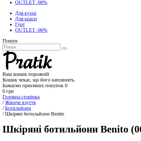
OUTLET -90%
Для кухні
Для краси
Гурт
OUTLET -90%
Пошук
Ваш кошик порожній
Кошик чекає, що його наповнять.
Бажаємо приємних покупок
0
0 грн
Головна сторінка
/
Жіноче взуття
/
Ботильйони
/
Шкіряні ботильйони Benito
Шкіряні ботильйони Benito (0