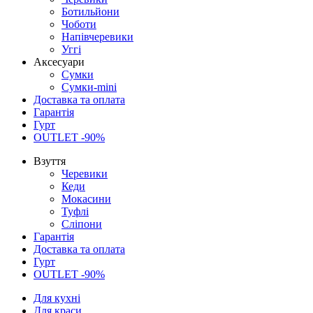
Ботильйони
Чоботи
Напівчеревики
Уггі
Аксесуари
Сумки
Сумки-mini
Доставка та оплата
Гарантія
Гурт
OUTLET -90%
Взуття
Черевики
Кеди
Мокасини
Туфлі
Сліпони
Гарантія
Доставка та оплата
Гурт
OUTLET -90%
Для кухні
Для краси