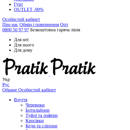
Гурт
OUTLET -90%
Особистий кабінет
Про нас
Обмін і повернення
Опт
0800 50 97 97
Безкоштовна гаряча лінія
Для неї
Для нього
Для дому
Укр
Рус
Обране
Особистий кабінет
Взуття
Черевики
Ботильйони
Туфлі та лофери
Кросівки
Кеди та сліпони