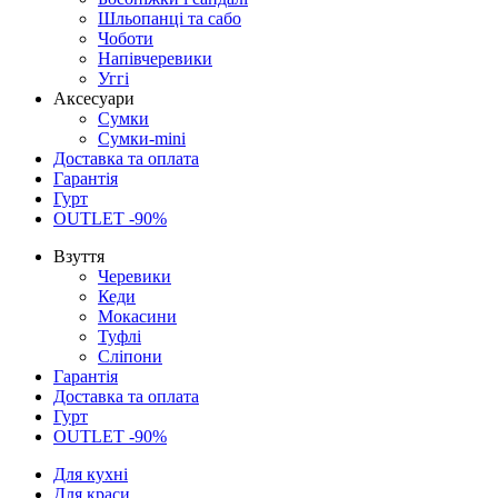
Шльопанці та сабо
Чоботи
Напівчеревики
Уггі
Аксесуари
Сумки
Сумки-mini
Доставка та оплата
Гарантія
Гурт
OUTLET -90%
Взуття
Черевики
Кеди
Мокасини
Туфлі
Сліпони
Гарантія
Доставка та оплата
Гурт
OUTLET -90%
Для кухні
Для краси