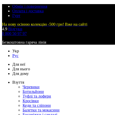
Обмін і повернення
Оплата і доставка
Гурт
На нову осінню колекцію -500 грн! Вже на сайті
4.9
Відгуки
0 800 50 97 97
Безкоштовна гаряча лінія
Укр
Рус
Для неї
Для нього
Для дому
Взуття
Черевики
Ботильйони
Туфлі та лофери
Кросівки
Кеди та сліпони
Балетки та мокасини
Босоніжки і сандалі