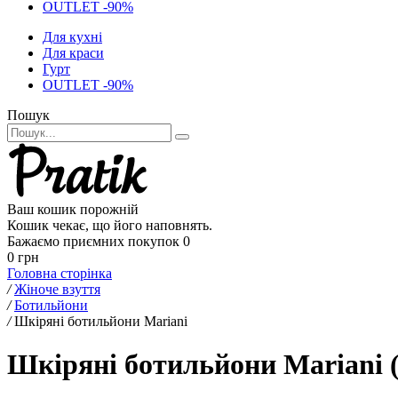
OUTLET -90%
Для кухні
Для краси
Гурт
OUTLET -90%
Пошук
Ваш кошик порожній
Кошик чекає, що його наповнять.
Бажаємо приємних покупок
0
0 грн
Головна сторінка
/
Жіноче взуття
/
Ботильйони
/
Шкіряні ботильйони Mariani
Шкіряні ботильйони Mariani 