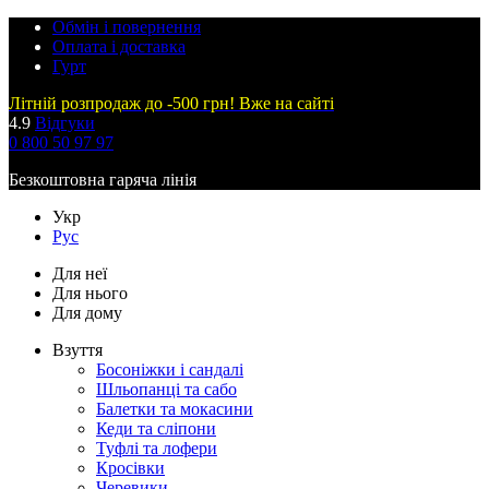
Обмін і повернення
Оплата і доставка
Гурт
Літній розпродаж до -500 грн! Вже на сайті
4.9
Відгуки
0 800 50 97 97
Безкоштовна гаряча лінія
Укр
Рус
Для неї
Для нього
Для дому
Взуття
Босоніжки і сандалі
Шльопанці та сабо
Балетки та мокасини
Кеди та сліпони
Туфлі та лофери
Кросівки
Черевики