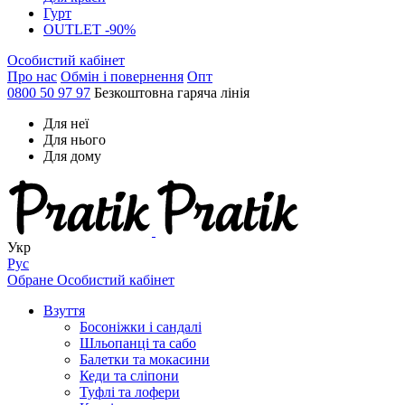
Гурт
OUTLET -90%
Особистий кабінет
Про нас
Обмін і повернення
Опт
0800 50 97 97
Безкоштовна гаряча лінія
Для неї
Для нього
Для дому
Укр
Рус
Обране
Особистий кабінет
Взуття
Босоніжки і сандалі
Шльопанці та сабо
Балетки та мокасини
Кеди та сліпони
Туфлі та лофери