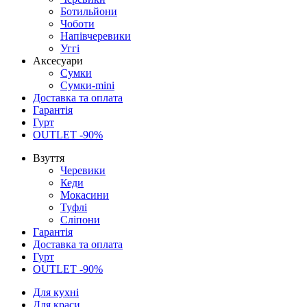
Ботильйони
Чоботи
Напівчеревики
Уггі
Аксесуари
Сумки
Сумки-mini
Доставка та оплата
Гарантія
Гурт
OUTLET -90%
Взуття
Черевики
Кеди
Мокасини
Туфлі
Сліпони
Гарантія
Доставка та оплата
Гурт
OUTLET -90%
Для кухні
Для краси